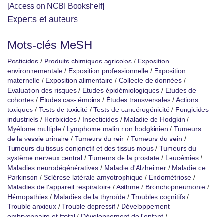
[Access on NCBI Bookshelf]
Experts et auteurs
Mots-clés MeSH
Pesticides
/
Produits chimiques agricoles
/
Exposition
environnementale
/
Exposition professionnelle
/
Exposition
maternelle
/
Exposition alimentaire
/
Collecte de données
/
Evaluation des risques
/
Etudes épidémiologiques
/
Etudes de
cohortes
/
Etudes cas-témoins
/
Études transversales
/
Actions
toxiques
/
Tests de toxicité
/
Tests de cancérogénicité
/
Fongicides
industriels
/
Herbicides
/
Insecticides
/
Maladie de Hodgkin
/
Myélome multiple
/
Lymphome malin non hodgkinien
/
Tumeurs
de la vessie urinaire
/
Tumeurs du rein
/
Tumeurs du sein
/
Tumeurs du tissus conjonctif et des tissus mous
/
Tumeurs du
système nerveux central
/
Tumeurs de la prostate
/
Leucémies
/
Maladies neurodégénératives
/
Maladie d'Alzheimer
/
Maladie de
Parkinson
/
Sclérose latérale amyotrophique
/
Endométriose
/
Maladies de l'appareil respiratoire
/
Asthme
/
Bronchopneumonie
/
Hémopathies
/
Maladies de la thyroïde
/
Troubles cognitifs
/
Trouble anxieux
/
Trouble dépressif
/
Développement
embryonnaire et fœtal
/
Développement de l'enfant
/