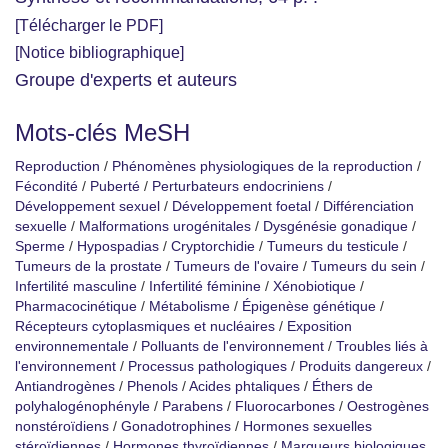
[Télécharger le PDF]
[Notice bibliographique]
Groupe d'experts et auteurs
Mots-clés MeSH
Reproduction
/
Phénomènes physiologiques de la reproduction
/
Fécondité
/
Puberté
/
Perturbateurs endocriniens
/
Développement sexuel
/
Développement foetal
/
Différenciation
sexuelle
/
Malformations urogénitales
/
Dysgénésie gonadique
/
Sperme
/
Hypospadias
/
Cryptorchidie
/
Tumeurs du testicule
/
Tumeurs de la prostate
/
Tumeurs de l'ovaire
/
Tumeurs du sein
/
Infertilité masculine
/
Infertilité féminine
/
Xénobiotique
/
Pharmacocinétique
/
Métabolisme
/
Épigenèse génétique
/
Récepteurs cytoplasmiques et nucléaires
/
Exposition
environnementale
/
Polluants de l'environnement
/
Troubles liés à
l'environnement
/
Processus pathologiques
/
Produits dangereux
/
Antiandrogènes
/
Phenols
/
Acides phtaliques
/
Éthers de
polyhalogénophényle
/
Parabens
/
Fluorocarbones
/
Oestrogènes
nonstéroïdiens
/
Gonadotrophines
/
Hormones sexuelles
stéroïdiennes
/
Hormones thyroïdiennes
/
Marqueurs biologiques