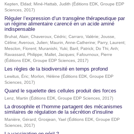
Kepten, Eldad
;
Miné-Hattab, Judith
(
Éditions EDK, Groupe EDP
Sciences
,
2017
)
Réguler l’expression d’un transgène thérapeutique par
un régime alimentaire carencé en un acide aminé
indispensable
Bruhat, Alain
;
Chaveroux, Cédric
;
Carraro, Valérie
;
Jousse,
Céline
;
Averous, Julien
;
Maurin, Anne-Catherine
;
Parry, Laurent
;
Mesclon, Florent
;
Muranishi, Yuki
;
Baril, Patrick
;
Do Thi, Anh
;
Ravassard, Philippe
;
Mallet, Jacques
;
Fafournoux, Pierre
(
Éditions EDK, Groupe EDP Sciences
,
2017
)
Les règles de la biodiversité en temps profond
Lewitus, Éric
;
Morlon, Hélène
(
Éditions EDK, Groupe EDP
Sciences
,
2017
)
Quand le squelette des cellules produit des forces
Lenz, Martin
(
Éditions EDK, Groupe EDP Sciences
,
2017
)
La drosophile et l’homme partagent des mécanismes
similaires de régulation de la sécrétion d’insuline
Manière, Gérard
;
Grosjean, Yael
(
Éditions EDK, Groupe EDP
Sciences
,
2017
)
La vaccination en péril ?