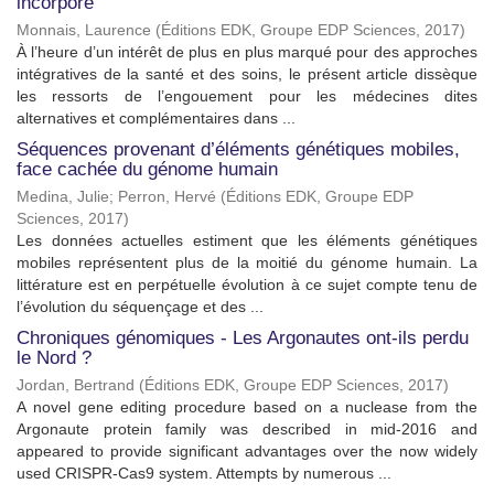
incorporé
Monnais, Laurence
(
Éditions EDK, Groupe EDP Sciences
,
2017
)
À l’heure d’un intérêt de plus en plus marqué pour des approches
intégratives de la santé et des soins, le présent article dissèque
les ressorts de l’engouement pour les médecines dites
alternatives et complémentaires dans ...
Séquences provenant d’éléments génétiques mobiles,
face cachée du génome humain
Medina, Julie
;
Perron, Hervé
(
Éditions EDK, Groupe EDP
Sciences
,
2017
)
Les données actuelles estiment que les éléments génétiques
mobiles représentent plus de la moitié du génome humain. La
littérature est en perpétuelle évolution à ce sujet compte tenu de
l’évolution du séquençage et des ...
Chroniques génomiques - Les Argonautes ont-ils perdu
le Nord ?
Jordan, Bertrand
(
Éditions EDK, Groupe EDP Sciences
,
2017
)
A novel gene editing procedure based on a nuclease from the
Argonaute protein family was described in mid-2016 and
appeared to provide significant advantages over the now widely
used CRISPR-Cas9 system. Attempts by numerous ...