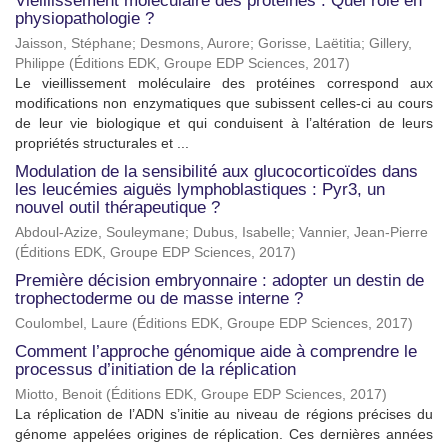
Vieillissement moléculaire des protéines : Quel rôle en
physiopathologie ?
Jaisson, Stéphane
;
Desmons, Aurore
;
Gorisse, Laëtitia
;
Gillery,
Philippe
(
Éditions EDK, Groupe EDP Sciences
,
2017
)
Le vieillissement moléculaire des protéines correspond aux
modifications non enzymatiques que subissent celles-ci au cours
de leur vie biologique et qui conduisent à l’altération de leurs
propriétés structurales et ...
Modulation de la sensibilité aux glucocorticoïdes dans
les leucémies aiguës lymphoblastiques : Pyr3, un
nouvel outil thérapeutique ?
Abdoul-Azize, Souleymane
;
Dubus, Isabelle
;
Vannier, Jean-Pierre
(
Éditions EDK, Groupe EDP Sciences
,
2017
)
Première décision embryonnaire : adopter un destin de
trophectoderme ou de masse interne ?
Coulombel, Laure
(
Éditions EDK, Groupe EDP Sciences
,
2017
)
Comment l’approche génomique aide à comprendre le
processus d’initiation de la réplication
Miotto, Benoit
(
Éditions EDK, Groupe EDP Sciences
,
2017
)
La réplication de l’ADN s’initie au niveau de régions précises du
génome appelées origines de réplication. Ces dernières années