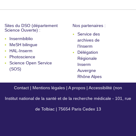
Sites du DSO (département
Nos partenaires :
Science Ouverte) :
Service des
Insermbiblio
archives de
MeSH bilingue
l'Inserm
HAL-Inserm
Délégation
Photoscience
Régionale
Science Open Service
Inserm
(SOS)
Auvergne
Rhône Alpes
Contact
|
Mentions légales
|
A propos
|
Accessibilité (non
Institut national de la santé et de la recherche médicale - 101, rue
conforme)
de Tolbiac | 75654 Paris Cedex 13