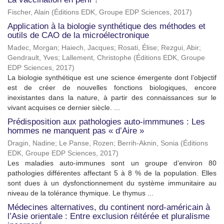
Fischer, Alain
(
Éditions EDK, Groupe EDP Sciences
,
2017
)
Application à la biologie synthétique des méthodes et
outils de CAO de la microélectronique
Madec, Morgan
;
Haiech, Jacques
;
Rosati, Élise
;
Rezgui, Abir
;
Gendrault, Yves
;
Lallement, Christophe
(
Éditions EDK, Groupe
EDP Sciences
,
2017
)
La biologie synthétique est une science émergente dont l’objectif
est de créer de nouvelles fonctions biologiques, encore
inexistantes dans la nature, à partir des connaissances sur le
vivant acquises ce dernier siècle. ...
Prédisposition aux pathologies auto-immmunes : Les
hommes ne manquent pas « d’Aire »
Dragin, Nadine
;
Le Panse, Rozen
;
Berrih-Aknin, Sonia
(
Éditions
EDK, Groupe EDP Sciences
,
2017
)
Les maladies auto-immunes sont un groupe d’environ 80
pathologies différentes affectant 5 à 8 % de la population. Elles
sont dues à un dysfonctionnement du système immunitaire au
niveau de la tolérance thymique. Le thymus ...
Médecines alternatives, du continent nord-américain à
l’Asie orientale : Entre exclusion réitérée et pluralisme