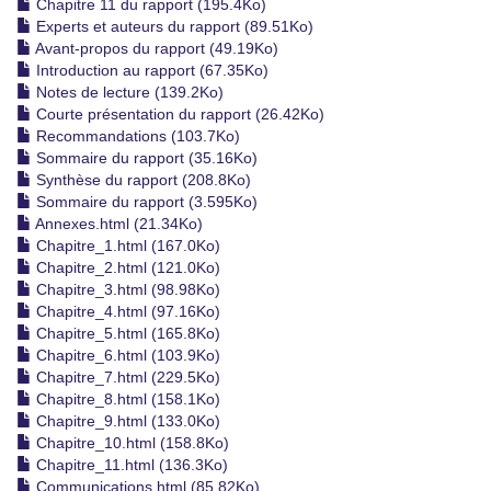
Chapitre 11 du rapport (195.4Ko)
Experts et auteurs du rapport (89.51Ko)
Avant-propos du rapport (49.19Ko)
Introduction au rapport (67.35Ko)
Notes de lecture (139.2Ko)
Courte présentation du rapport (26.42Ko)
Recommandations (103.7Ko)
Sommaire du rapport (35.16Ko)
Synthèse du rapport (208.8Ko)
Sommaire du rapport (3.595Ko)
Annexes.html (21.34Ko)
Chapitre_1.html (167.0Ko)
Chapitre_2.html (121.0Ko)
Chapitre_3.html (98.98Ko)
Chapitre_4.html (97.16Ko)
Chapitre_5.html (165.8Ko)
Chapitre_6.html (103.9Ko)
Chapitre_7.html (229.5Ko)
Chapitre_8.html (158.1Ko)
Chapitre_9.html (133.0Ko)
Chapitre_10.html (158.8Ko)
Chapitre_11.html (136.3Ko)
Communications.html (85.82Ko)