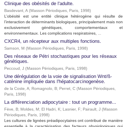
Clinique des obésités de l'adulte.
Basdevant, A
(
Masson Périodiques, Paris
,
1998
)
L’obésité est une entité clinique hétérogène qui résulte de
l’interaction de déterminants biologiques, principalement mais non
exclusivement génétiques, comportementaux et
environnementaux. Les complications respiratoires, ...
CXCR4, un récepteur aux multiples fonctions.
Samson, M
(
Masson Périodiques, Paris
,
1998
)
Des réseaux de Pétri stochastiques pour les réseaux
génétiques.
Peccoud, J
(
Masson Périodiques, Paris
,
1998
)
Une dérégulation de la voie de signalisation Wnt/ß-
caténine impliquée dans l'hépatocarcinogenèse.
de la Coste, A
;
Romagnolo, B
;
Perret, C
(
Masson Périodiques,
Paris
,
1998
)
La différenciation adipocytaire : tout un programme...
Fève, B
;
Moldes, M
;
El Hadri, K
;
Lasnier, F
;
Pairault, J
(
Masson
Périodiques, Paris
,
1998
)
Les cultures de lignées préadipocytaires ont contribué de manière
essentielle à la caractérisation des facteurs physiologiques qui