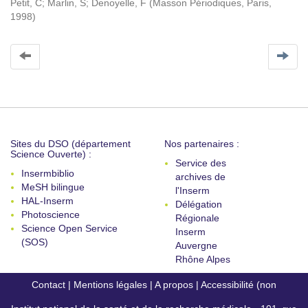
Petit, C
;
Marlin, S
;
Denoyelle, F
(
Masson Périodiques, Paris
,
1998
)
Sites du DSO (département
Nos partenaires :
Science Ouverte) :
Service des
Insermbiblio
archives de
MeSH bilingue
l'Inserm
HAL-Inserm
Délégation
Photoscience
Régionale
Science Open Service
Inserm
(SOS)
Auvergne
Rhône Alpes
Contact
|
Mentions légales
|
A propos
|
Accessibilité (non