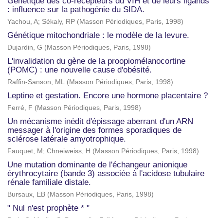
Génétique des co-récepteurs du VIH et de leurs ligands
: influence sur la pathogénie du SIDA.
Yachou, A
;
Sékaly, RP
(
Masson Périodiques, Paris
,
1998
)
Génétique mitochondriale : le modèle de la levure.
Dujardin, G
(
Masson Périodiques, Paris
,
1998
)
L'invalidation du gène de la proopiomélanocortine
(POMC) : une nouvelle cause d'obésité.
Raffin-Sanson, ML
(
Masson Périodiques, Paris
,
1998
)
Leptine et gestation. Encore une hormone placentaire ?
Ferré, F
(
Masson Périodiques, Paris
,
1998
)
Un mécanisme inédit d'épissage aberrant d'un ARN
messager à l'origine des formes sporadiques de
sclérose latérale amyotrophique.
Fauquet, M
;
Chneiweiss, H
(
Masson Périodiques, Paris
,
1998
)
Une mutation dominante de l'échangeur anionique
érythrocytaire (bande 3) associée à l'acidose tubulaire
rénale familiale distale.
Bursaux, EB
(
Masson Périodiques, Paris
,
1998
)
" Nul n'est prophète * "