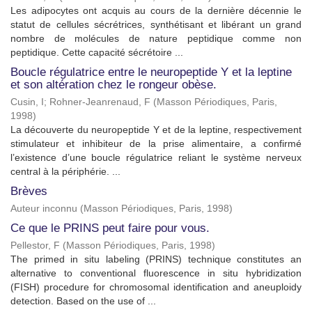
Les adipocytes ont acquis au cours de la dernière décennie le
statut de cellules sécrétrices, synthétisant et libérant un grand
nombre de molécules de nature peptidique comme non
peptidique. Cette capacité sécrétoire ...
Boucle régulatrice entre le neuropeptide Y et la leptine
et son altération chez le rongeur obèse.
Cusin, I
;
Rohner-Jeanrenaud, F
(
Masson Périodiques, Paris
,
1998
)
La découverte du neuropeptide Y et de la leptine, respectivement
stimulateur et inhibiteur de la prise alimentaire, a confirmé
l’existence d’une boucle régulatrice reliant le système nerveux
central à la périphérie. ...
Brèves
Auteur inconnu
(
Masson Périodiques, Paris
,
1998
)
Ce que le PRINS peut faire pour vous.
Pellestor, F
(
Masson Périodiques, Paris
,
1998
)
The primed in situ labeling (PRINS) technique constitutes an
alternative to conventional fluorescence in situ hybridization
(FISH) procedure for chromosomal identification and aneuploidy
detection. Based on the use of ...