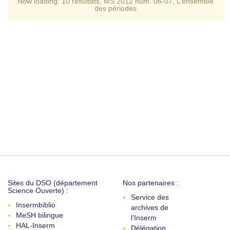
Now loading:
10 resultats
,
MS 2012 num. 06-07
,
L’ensemble
des périodes
Sites du DSO (département
Nos partenaires :
Science Ouverte) :
Service des
Insermbiblio
archives de
MeSH bilingue
l'Inserm
HAL-Inserm
Délégation