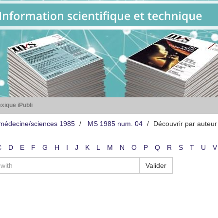
xique iPubli
médecine/sciences 1985
MS 1985 num. 04
Découvrir par auteur
C
D
E
F
G
H
I
J
K
L
M
N
O
P
Q
R
S
T
U
V
Valider