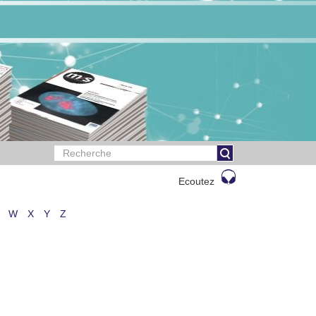
Ecoutez
W
X
Y
Z