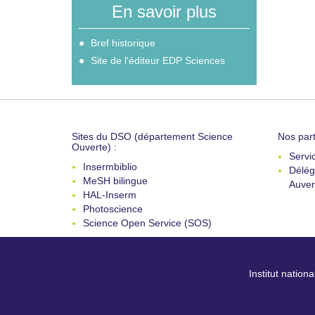
En savoir plus
Bref historique
Site de l'éditeur EDP Sciences
Sites du DSO (département Science
Nos part
Ouverte) :
Servi
Insermbiblio
Délég
MeSH bilingue
Auver
HAL-Inserm
Photoscience
Science Open Service (SOS)
Institut nation