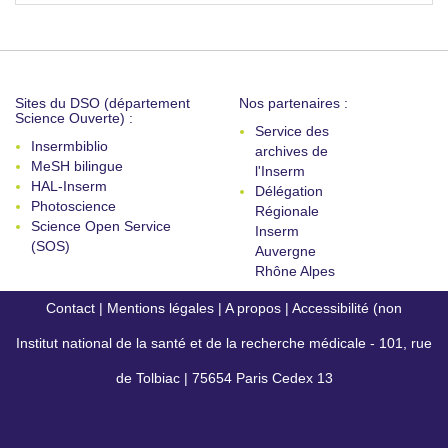
Sites du DSO (département
Nos partenaires :
Science Ouverte) :
Service des
Insermbiblio
archives de
MeSH bilingue
l'Inserm
HAL-Inserm
Délégation
Photoscience
Régionale
Science Open Service
Inserm
(SOS)
Auvergne
Rhône Alpes
Contact
|
Mentions légales
|
A propos
|
Accessibilité (non
Institut national de la santé et de la recherche médicale - 101, rue
conforme)
de Tolbiac | 75654 Paris Cedex 13