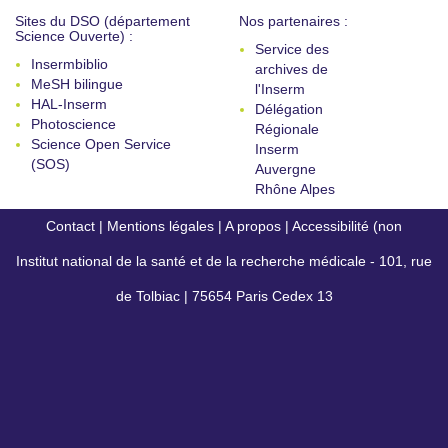
Sites du DSO (département
Nos partenaires :
Science Ouverte) :
Service des
Insermbiblio
archives de
MeSH bilingue
l'Inserm
HAL-Inserm
Délégation
Photoscience
Régionale
Science Open Service
Inserm
(SOS)
Auvergne
Rhône Alpes
Contact
|
Mentions légales
|
A propos
|
Accessibilité (non
Institut national de la santé et de la recherche médicale - 101, rue
conforme)
de Tolbiac | 75654 Paris Cedex 13