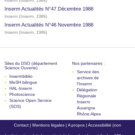
Inserm
(
Inserm
,
1986
)
Inserm Actualités N°47 Décembre 1986
Inserm
(
Inserm
,
1986
)
Inserm Actualités N°46 Novembre 1986
Inserm
(
Inserm
,
1986
)
Sites du DSO (département
Nos partenaires :
Science Ouverte) :
Service des
Insermbiblio
archives de
MeSH bilingue
l'Inserm
HAL-Inserm
Délégation
Photoscience
Régionale
Science Open Service
Inserm
(SOS)
Auvergne
Rhône Alpes
Contact
|
Mentions légales
|
A propos
|
Accessibilité (non