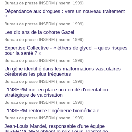
Bureau de presse INSERM
(
Inserm
,
1999
)
Dépendance aux drogues : vers un nouveau traitement
?
Bureau de presse INSERM
(
Inserm
,
1999
)
Les dix ans de la cohorte Gazel
Bureau de presse INSERM
(
Inserm
,
1999
)
Expertise Collective - « éthers de glycol – qules risques
pour la santé ? »
Bureau de presse INSERM
(
Inserm
,
1999
)
Un gène identifié dans les malformations vasculaires
cérébrales les plus fréquentes
Bureau de presse INSERM
(
Inserm
,
1999
)
L'INSERM met en place un comité d'orientation
stratégique de valorisation
Bureau de presse INSERM
(
Inserm
,
1999
)
L'INSERM renforce l'ingénierie biomédicale
Bureau de presse INSERM
(
Inserm
,
1999
)
Jean-Louis Mandel, responsable d'une équipe
INSERM/CNRS obtient le prix Louis Jeantet de