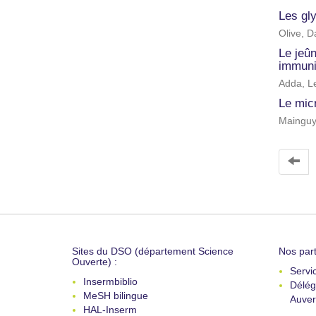
Les gl
Olive, D
Le jeûn
immunit
Adda, Le
Le mic
Mainguy
Sites du DSO (département Science
Nos part
Ouverte) :
Servi
Insermbiblio
Délég
MeSH bilingue
Auver
HAL-Inserm