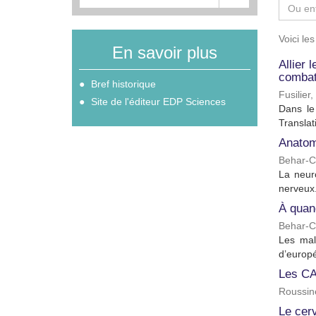
Voici le
En savoir plus
Allier
combat
Bref historique
Fusilier
Site de l'éditeur EDP Sciences
Dans le
Translat
Anatomi
Behar-C
La neur
nerveux.
À quand
Behar-C
Les mal
d’europé
Les CA
Roussine
Le cerv