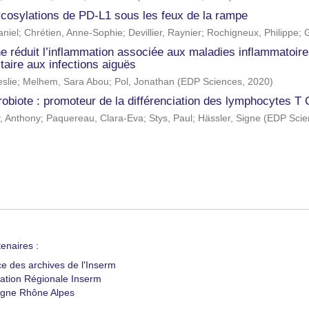
ycosylations de PD-L1 sous les feux de la rampe
aniel
;
Chrétien, Anne-Sophie
;
Devillier, Raynier
;
Rochigneux, Philippe
;
G
e réduit l’inflammation associée aux maladies inflammatoire
aire aux infections aiguës
slie
;
Melhem, Sara Abou
;
Pol, Jonathan
(
EDP Sciences
,
2020
)
robiote : promoteur de la différenciation des lymphocytes 
, Anthony
;
Paquereau, Clara-Eva
;
Stys, Paul
;
Hässler, Signe
(
EDP Scie
enaires :
ce des archives de l'Inserm
ation Régionale Inserm
gne Rhône Alpes