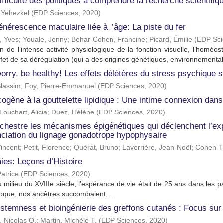
ifficulté des politiques à comprendre la recherche scientifiq
 Yehezkel
(
EDP Sciences
,
2020
)
nérescence maculaire liée à l’âge: La piste du fer
, Yves
;
Youale, Jenny
;
Behar-Cohen, Francine
;
Picard, Émilie
(
EDP Sci
n de l’intense activité physiologique de la fonction visuelle, l’homéos
ffet de sa dérégulation (qui a des origines génétiques, environnementale
orry, be healthy! Les effets délétères du stress psychique 
Nassim
;
Foy, Pierre-Emmanuel
(
EDP Sciences
,
2020
)
ogène à la gouttelette lipidique : Une intime connexion dans
ouchart, Alicia
;
Duez, Hélène
(
EDP Sciences
,
2020
)
chestre les mécanismes épigénétiques qui déclenchent l’exp
nciation du lignage gonadotrope hypophysaire
Vincent
;
Petit, Florence
;
Quérat, Bruno
;
Laverrière, Jean-Noël
;
Cohen-Ta
ies: Leçons d’Histoire
atrice
(
EDP Sciences
,
2020
)
 milieu du XVIIIe siècle, l’espérance de vie était de 25 ans dans les p
poque, nos ancêtres succombaient, ...
stemness et bioingénierie des greffons cutanés : Focus su
, Nicolas O.
;
Martin, Michèle T.
(
EDP Sciences
,
2020
)