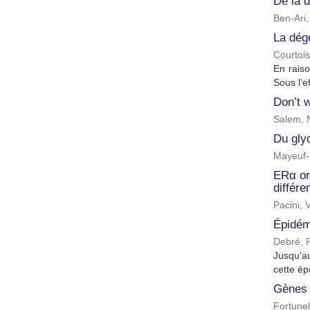
De la d
Ben-Ari,
La dégé
Courtois
En raiso
Sous l’e
Don’t w
Salem, 
Du glyc
Mayeuf-L
ERα or
différe
Pacini, 
Épidém
Debré, P
Jusqu’au
cette é
Gènes 
Fortunel