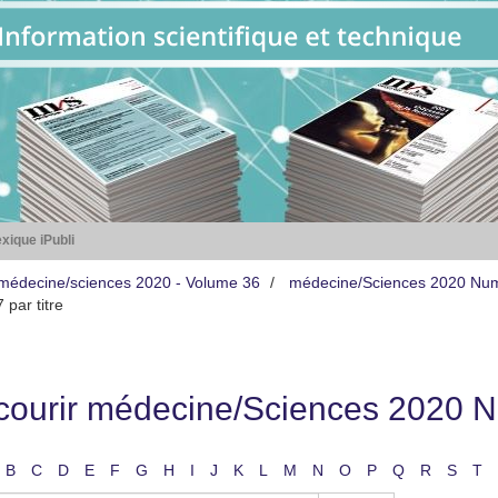
xique iPubli
médecine/sciences 2020 - Volume 36
médecine/Sciences 2020 Nu
par titre
courir médecine/Sciences 2020 Nu
B
C
D
E
F
G
H
I
J
K
L
M
N
O
P
Q
R
S
T