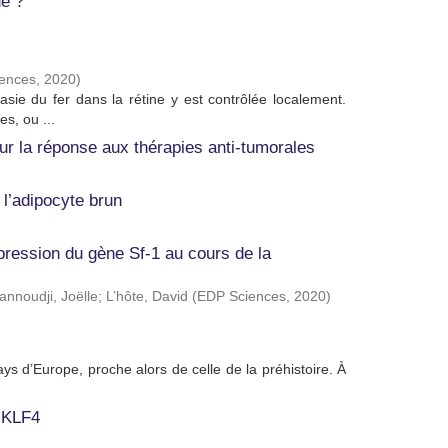
ue ?
ences
,
2020
)
tasie du fer dans la rétine y est contrôlée localement.
s, ou ...
sur la réponse aux thérapies anti-tumorales
 l’adipocyte brun
ression du gène Sf-1 au cours de la
nnoudji, Joëlle
;
L’hôte, David
(
EDP Sciences
,
2020
)
ays d’Europe, proche alors de celle de la préhistoire. À
r KLF4