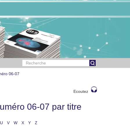
méro 06-07
Ecoutez
méro 06-07 par titre
U
V
W
X
Y
Z