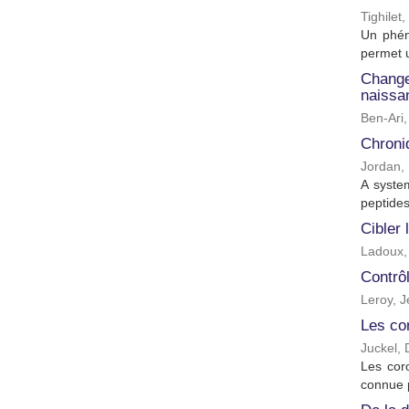
Tighilet
Un phén
permet u
Changer
naissa
Ben-Ari,
Chroniq
Jordan, 
A syste
peptides
Cibler
Ladoux,
Contrô
Leroy, 
Les co
Juckel, 
Les cor
connue p