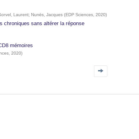
orvel, Laurent
;
Nunès, Jacques
(
EDP Sciences
,
2020
)
s chroniques sans altérer la réponse
T CD8 mémoires
nces
,
2020
)