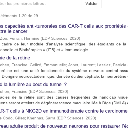
Valider
s éléments 1-20 de 29
 les capacités anti-tumorales des CAR-T cells aux propriété
tre le cancer
, Zoé
;
Ferran, Hermine
(
EDP Sciences
,
2020
)
 cadre de leur module d’analyse scientifique, des étudiants de 
ionnelle et Biothérapies » (ITB) et « Immunologie ...
e de la rétine
ohen, Francine
;
Gelizé, Emmanuelle
;
Jonet, Laurent
;
Lassiaz, Patricia
orétine est une unité fonctionnelle du système nerveux central assu
 D’origine neuroectodermique, dérivée du diencéphale, la neurorétine es
 la lumière au bout du tunnel ?
ohen, Francine
(
EDP Sciences
,
2020
)
adies de la rétine sont des causes fréquentes de handicap visuel 
ens seront atteints de dégénérescence maculaire liée à l’âge (DMLA) et 
R-T cells à NKG2D en immunothérapie contre le carcinome 
 Codo, Gilles
;
Khennas, Sarra
(
EDP Sciences
,
2020
)
eau adulte produit de nouveaux neurones pour restaurer l’équ