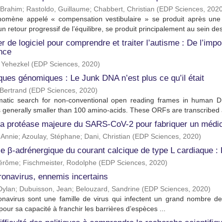
, Brahim
;
Rastoldo, Guillaume
;
Chabbert, Christian
(
EDP Sciences
,
202
omène appelé « compensation vestibulaire » se produit après une at
n retour progressif de l’équilibre, se produit principalement au sein des
 de logiciel pour comprendre et traiter l’autisme : De l’impo
nce
 Yehezkel
(
EDP Sciences
,
2020
)
ues génomiques : Le Junk DNA n’est plus ce qu’il était
Bertrand
(
EDP Sciences
,
2020
)
matic search for non-conventional open reading frames in human 
 generally smaller than 100 amino-acids. These ORFs are transcribed an
 la protéase majeure du SARS-CoV-2 pour fabriquer un médic
 Annie
;
Azoulay, Stéphane
;
Dani, Christian
(
EDP Sciences
,
2020
)
le β-adrénergique du courant calcique de type L cardiaque :
Jérôme
;
Fischmeister, Rodolphe
(
EDP Sciences
,
2020
)
ronavirus, ennemis incertains
Dylan
;
Dubuisson, Jean
;
Belouzard, Sandrine
(
EDP Sciences
,
2020
)
onavirus sont une famille de virus qui infectent un grand nombre de
our sa capacité à franchir les barrières d’espèces ...