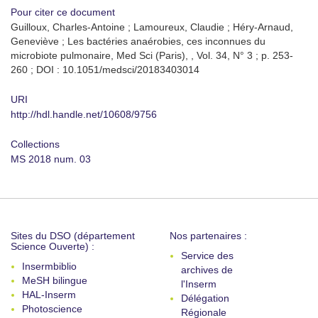
Pour citer ce document
Guilloux, Charles-Antoine ; Lamoureux, Claudie ; Héry-Arnaud,
Geneviève ; Les bactéries anaérobies, ces inconnues du
microbiote pulmonaire, Med Sci (Paris), , Vol. 34, N° 3 ; p. 253-
260 ; DOI : 10.1051/medsci/20183403014
URI
http://hdl.handle.net/10608/9756
Collections
MS 2018 num. 03
Sites du DSO (département
Nos partenaires :
Science Ouverte) :
Service des
Insermbiblio
archives de
MeSH bilingue
l'Inserm
HAL-Inserm
Délégation
Photoscience
Régionale