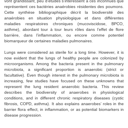
vont grandissant, peu d’études s’intéressent à ces inconnues que
représentent ces bactéries anaérobies résidentes des poumons.
Cette synthèse bibliographique décrit la biodiversité des
anaérobies en situation physiologique et dans différentes
maladies respiratoires chroniques (mucoviscidose, BPCO,
asthme), abordant tour à tour leurs rôles dans l’effet de flore
barrière, dans l’inflammation, ou encore comme potentiel
biomarqueur de certaines maladies pulmonaires.
Lungs were considered as sterile for a long time. However, it is
now evident that the lungs of healthy people are colonized by
microorganisms. Among the bacteria present in the pulmonary
microbiota, a significant proportion is anaerobic (strict or
facultative). Even though interest in the pulmonary microbiota is
increasing, few studies have focused on these unknowns that
represent the lung resident anaerobic bacteria. This review
describes the biodiversity of anaerobes in physiological
conditions, and in different chronic respiratory diseases (cystic
fibrosis, COPD, asthma). It also explains anaerobes’ roles in the
barrier flora effect, in inflammation, or as potential biomarkers in
disease progression.