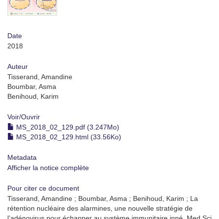
Date
2018
Auteur
Tisserand, Amandine
Boumbar, Asma
Benihoud, Karim
Voir/
Ouvrir
MS_2018_02_129.pdf (3.247Mo)
MS_2018_02_129.html (33.56Ko)
Metadata
Afficher la notice complète
Pour citer ce document
Tisserand, Amandine ; Boumbar, Asma ; Benihoud, Karim ; La
rétention nucléaire des alarmines, une nouvelle stratégie de
l’adénovirus pour échapper au système immunitaire inné, Med Sci