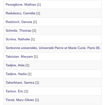
Pessiglione, Mathias
[1]
Radulescu, Camélia
[1]
Radzioch, Danuta
[1]
Schmitz, Thomas
[1]
Scrima, Nathalie
[1]
Sorbonne universités, Université Pierre et Marie Curie, Paris 06, I
Tabrizian, Maryam
[1]
Tadjine, Aïda
[1]
Tadjine, Nadia
[1]
Taherkhani, Samira
[1]
Tartour, Éric
[1]
Timsit, Marc-Olivier
[1]