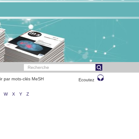
ir par mots-clés MeSH
Ecoutez
W
X
Y
Z