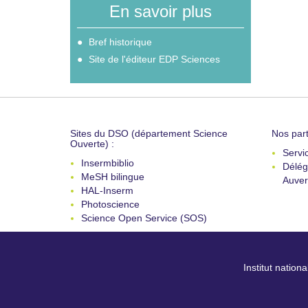
En savoir plus
Bref historique
Site de l'éditeur EDP Sciences
Sites du DSO (département Science
Nos part
Ouverte) :
Servi
Insermbiblio
Délég
MeSH bilingue
Auver
HAL-Inserm
Photoscience
Science Open Service (SOS)
Institut nation