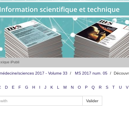
xique iPubli
médecine/sciences 2017 - Volume 33
MS 2017 num. 05
Découvr
C
D
E
F
G
H
I
J
K
L
M
N
O
P
Q
R
S
T
U
V
Valider