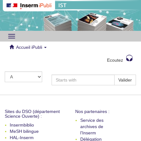
Toggle
navigation
Accueil iPubli
Ecoutez
Valider
Sites du DSO (département
Nos partenaires :
Science Ouverte) :
Service des
Insermbiblio
archives de
MeSH bilingue
l'Inserm
HAL-Inserm
Délégation