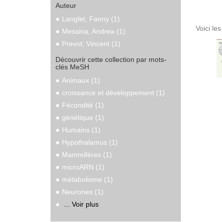
Auteur
Langlet, Fanny (1)
Voici le
Messina, Andrea (1)
Prevot, Vincent (1)
Découvrir cette collection par mots-
clés MeSH
Animaux (1)
croissance et développement (1)
Fécondité (1)
génétique (1)
Humains (1)
Hypothalamus (1)
Mammifères (1)
microARN (1)
métabolisme (1)
Neurones (1)
... Voir plus