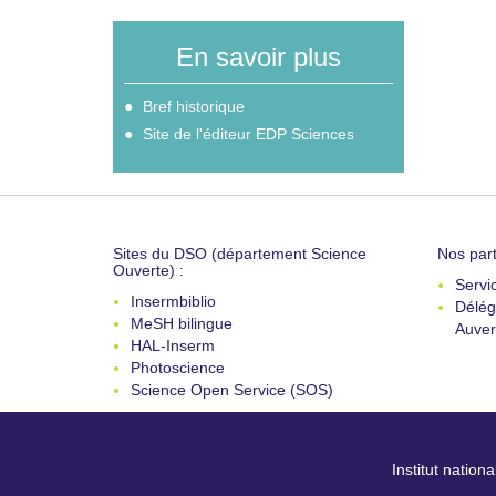
En savoir plus
Bref historique
Site de l'éditeur EDP Sciences
Sites du DSO (département Science
Nos part
Ouverte) :
Servi
Insermbiblio
Délég
MeSH bilingue
Auver
HAL-Inserm
Photoscience
Science Open Service (SOS)
Institut nation