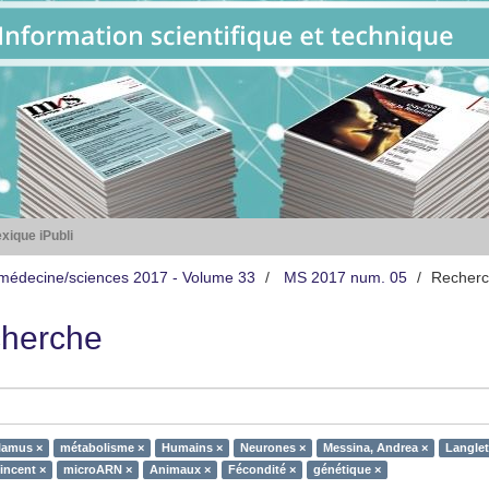
xique iPubli
médecine/sciences 2017 - Volume 33
MS 2017 num. 05
Recher
herche
lamus ×
métabolisme ×
Humains ×
Neurones ×
Messina, Andrea ×
Langlet
incent ×
microARN ×
Animaux ×
Fécondité ×
génétique ×