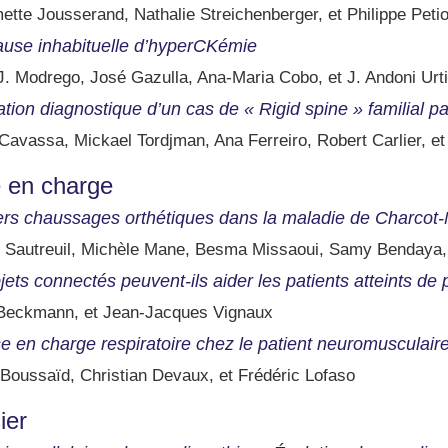
ette Jousserand, Nathalie Streichenberger, et Philippe Petio
use inhabituelle d’hyperCKémie
J. Modrego, José Gazulla, Ana-Maria Cobo, et J. Andoni Urt
ation diagnostique d’un cas de « Rigid spine » familial p
 Cavassa, Mickael Tordjman, Ana Ferreiro, Robert Carlier, 
e en charge
rs chaussages orthétiques dans la maladie de Charcot-
k Sautreuil, Michèle Mane, Besma Missaoui, Samy Bendaya, 
jets connectés peuvent-ils aider les patients atteints d
Beckmann, et Jean-Jacques Vignaux
se en charge respiratoire chez le patient neuromusculaire 
 Boussaïd, Christian Devaux, et Frédéric Lofaso
ier