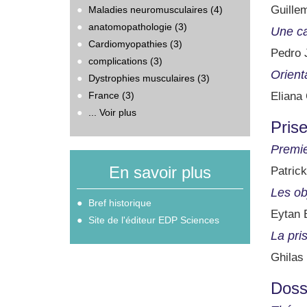
Guillem
Maladies neuromusculaires (4)
anatomopathologie (3)
Une ca
Cardiomyopathies (3)
Pedro 
complications (3)
Orient
Dystrophies musculaires (3)
France (3)
Eliana
... Voir plus
Pris
Premie
En savoir plus
Patric
Les ob
Bref historique
Eytan 
Site de l'éditeur EDP Sciences
La pri
Ghilas
Doss