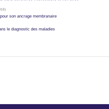
016
)
ts pour son ancrage membranaire
ns le diagnostic des maladies