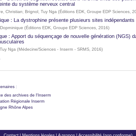
teinte du système nerveux central
re, Christian
;
Brignol, Tuy Nga
(
Éditions EDK, Groupe EDP Sciences
,
2
nique : La dystrophine présente plusieurs sites indépendan
 Dopminique
(
Éditions EDK, Groupe EDP Sciences
,
2016
)
que : Apport du séquençage de nouvelle génération (NGS) da
usculaires
 Tuy Nga
(
Médecine/Sciences - Inserm - SRMS
,
2016
)
s
enaires :
ce des archives de l'Inserm
ation Régionale Inserm
gne Rhône Alpes
Contact
|
Mentions légales
|
A propos
|
Accessibilité (non conforme)