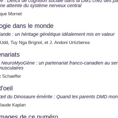
ue : Déficit de cognition sociale dans la DM1 chez des pati
ne atteinte du système nerveux central
que Mornet
ogie dans le monde
lande : un héritage génétique idéalement mis en valeur
Udd, Tuy Nga Brignol, et J. Andoni Urtizberea
nariats
ut NeuroMyoGène : un partenariat franco-canadien au ser
usculaires
t Schaeffer
d’oeil
’œil du Dinosaure émérite : Quand les parents DMD mo
laude Kaplan
images de ce numéro