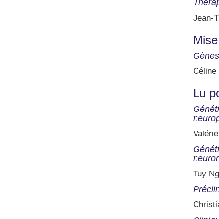
Thérap
Jean-T
Mise
Gènes 
Céline 
Lu p
Généti
neurop
Valéri
Généti
neurom
Tuy Ng
Précli
Christi