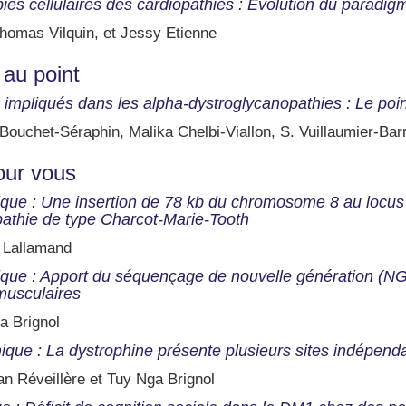
ies cellulaires des cardiopathies : Évolution du paradig
homas Vilquin, et Jessy Etienne
 au point
impliqués dans les alpha-dystroglycanopathies : Le poi
Bouchet-Séraphin, Malika Chelbi-Viallon, S. Vuillaumier-Barr
our vous
que : Une insertion de 78 kb du chromosome 8 au locus
athie de type Charcot-Marie-Tooth
e Lallamand
que : Apport du séquençage de nouvelle génération (NG
usculaires
a Brignol
nique : La dystrophine présente plusieurs sites indépe
an Réveillère et Tuy Nga Brignol