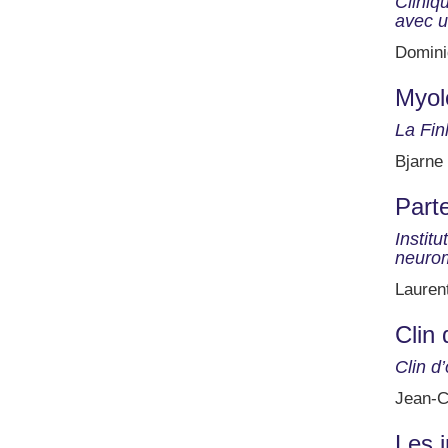
Cliniq
avec u
Domini
Myol
La Fin
Bjarne 
Parte
Instit
neurom
Lauren
Clin 
Clin d
Jean-C
Les 