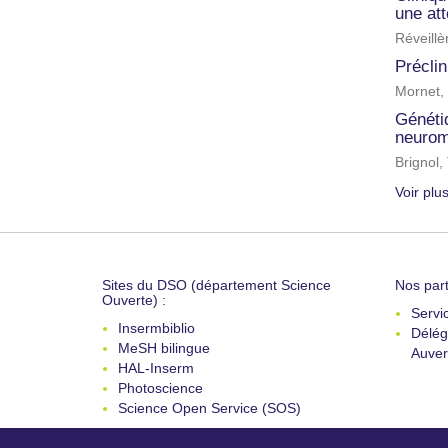
une at
Réveillè
Précli
Mornet,
Généti
neurom
Brignol,
Voir plu
Sites du DSO (département Science
Nos part
Ouverte) :
Servi
Insermbiblio
Délég
MeSH bilingue
Auver
HAL-Inserm
Photoscience
Science Open Service (SOS)