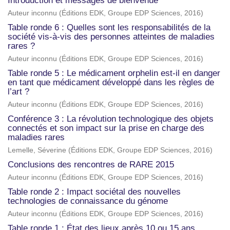
Introduction et messages de bienvenue
Auteur inconnu
(
Éditions EDK, Groupe EDP Sciences
,
2016
)
Table ronde 6 : Quelles sont les responsabilités de la
société vis-à-vis des personnes atteintes de maladies
rares ?
Auteur inconnu
(
Éditions EDK, Groupe EDP Sciences
,
2016
)
Table ronde 5 : Le médicament orphelin est-il en danger
en tant que médicament développé dans les règles de
l’art ?
Auteur inconnu
(
Éditions EDK, Groupe EDP Sciences
,
2016
)
Conférence 3 : La révolution technologique des objets
connectés et son impact sur la prise en charge des
maladies rares
Lemelle, Séverine
(
Éditions EDK, Groupe EDP Sciences
,
2016
)
Conclusions des rencontres de RARE 2015
Auteur inconnu
(
Éditions EDK, Groupe EDP Sciences
,
2016
)
Table ronde 2 : Impact sociétal des nouvelles
technologies de connaissance du génome
Auteur inconnu
(
Éditions EDK, Groupe EDP Sciences
,
2016
)
Table ronde 1 : État des lieux après 10 ou 15 ans