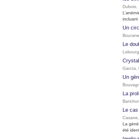
Dubois, 
L’anémi
incluant
Un circ
Bourane
Le doub
Lebourg
Crystal
García,
Un gèn
Bouvagne
La prol
Barichon
Le cas
Casane,
La génét
été iden
Implica