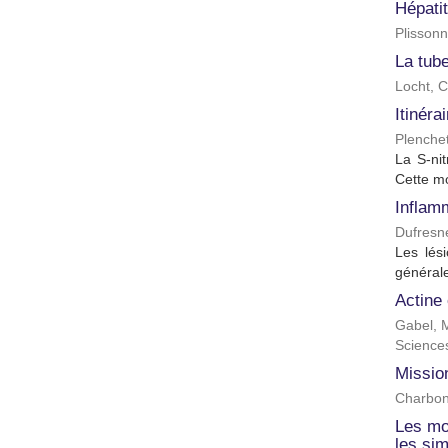
Hépatit
Plissonn
La tube
Locht, C
Itinéra
Plenchet
La S-nit
Cette mo
Inflam
Dufresne
Les lési
générale
Actine 
Gabel, 
Science
Mission
Charbonn
Les mo
les si