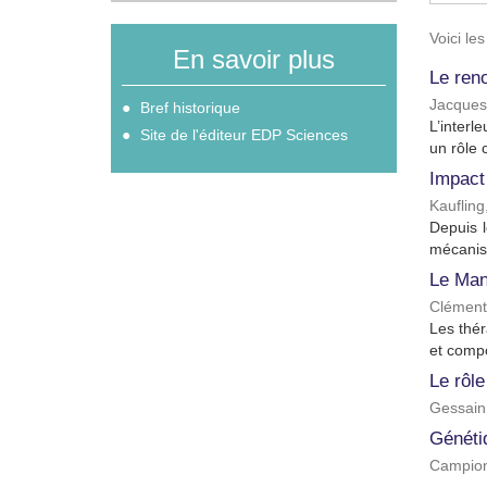
Voici le
En savoir plus
Le reno
Jacques
Bref historique
L’interl
Site de l'éditeur EDP Sciences
un rôle 
Impact
Kaufling
Depuis 
mécanism
Le Man
Clément,
Les thér
et compo
Le rôle
Gessain
Généti
Campion