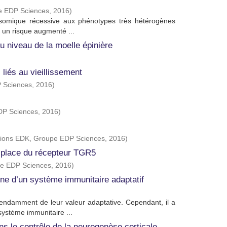
e EDP Sciences
,
2016
)
somique récessive aux phénotypes très hétérogènes
t un risque augmenté ...
u niveau de la moelle épinière
liés au vieillissement
 Sciences
,
2016
)
DP Sciences
,
2016
)
tions EDK, Groupe EDP Sciences
,
2016
)
 : place du récepteur TGR5
pe EDP Sciences
,
2016
)
ne d’un système immunitaire adaptatif
endamment de leur valeur adaptative. Cependant, il a
ystème immunitaire ...
s le contrôle de la neurogenèse corticale