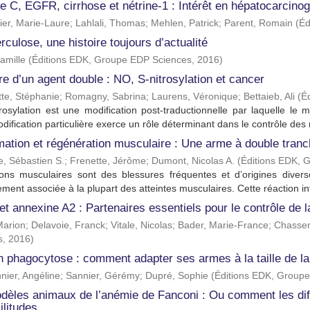
e C, EGFR, cirrhose et nétrine-1 : Intérêt en hépatocarcino
ier, Marie-Laure
;
Lahlali, Thomas
;
Mehlen, Patrick
;
Parent, Romain
(
Éd
rculose, une histoire toujours d’actualité
amille
(
Éditions EDK, Groupe EDP Sciences
,
2016
)
ire d’un agent double : NO, S-nitrosylation et cancer
te, Stéphanie
;
Romagny, Sabrina
;
Laurens, Véronique
;
Bettaieb, Ali
(
É
rosylation est une modification post-traductionnelle par laquelle le 
dification particulière exerce un rôle déterminant dans le contrôle des
mation et régénération musculaire : Une arme à double tranc
, Sébastien S.
;
Frenette, Jérôme
;
Dumont, Nicolas A.
(
Éditions EDK, 
ons musculaires sont des blessures fréquentes et d’origines diverse
ment associée à la plupart des atteintes musculaires. Cette réaction in
et annexine A2 : Partenaires essentiels pour le contrôle de 
Marion
;
Delavoie, Franck
;
Vitale, Nicolas
;
Bader, Marie-France
;
Chasser
s
,
2016
)
 phagocytose : comment adapter ses armes à la taille de la
ier, Angéline
;
Sannier, Gérémy
;
Dupré, Sophie
(
Éditions EDK, Group
dèles animaux de l’anémie de Fanconi : Ou comment les dif
militudes…