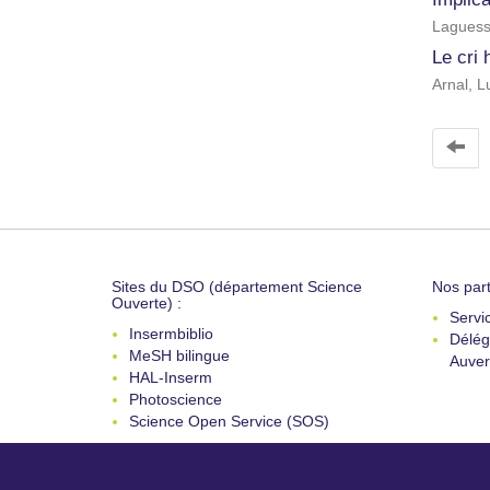
Laguess
Le cri 
Arnal, L
Sites du DSO (département Science
Nos part
Ouverte) :
Servi
Insermbiblio
Délég
MeSH bilingue
Auver
HAL-Inserm
Photoscience
Science Open Service (SOS)