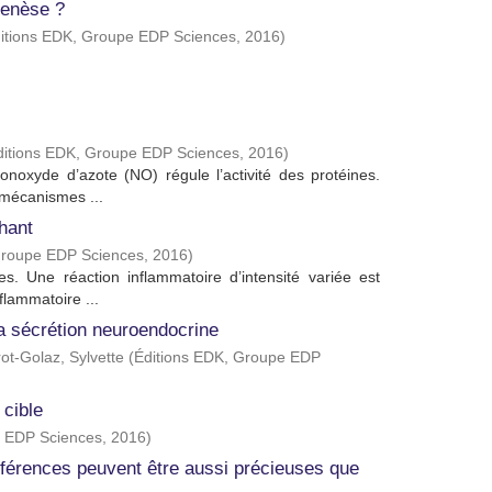
genèse ?
itions EDK, Groupe EDP Sciences
,
2016
)
ditions EDK, Groupe EDP Sciences
,
2016
)
monoxyde d’azote (NO) régule l’activité des protéines.
 mécanismes ...
hant
Groupe EDP Sciences
,
2016
)
s. Une réaction inflammatoire d’intensité variée est
flammatoire ...
la sécrétion neuroendocrine
ot-Golaz, Sylvette
(
Éditions EDK, Groupe EDP
 cible
e EDP Sciences
,
2016
)
férences peuvent être aussi précieuses que