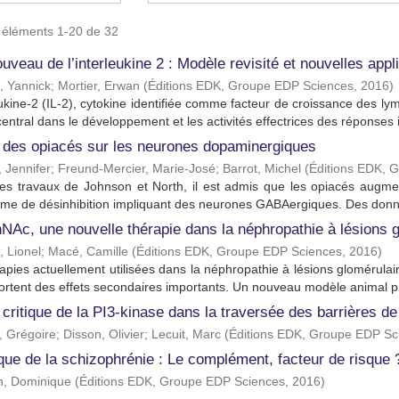
s éléments 1-20 de 32
uveau de l’interleukine 2 : Modèle revisité et nouvelles appl
, Yannick
;
Mortier, Erwan
(
Éditions EDK, Groupe EDP Sciences
,
2016
)
eukine-2 (IL-2), cytokine identifiée comme facteur de croissance des
central dans le développement et les activités effectrices des réponses i
 des opiacés sur les neurones dopaminergiques
, Jennifer
;
Freund-Mercier, Marie-José
;
Barrot, Michel
(
Éditions EDK, 
les travaux de Johnson et North, il est admis que les opiacés augme
e de désinhibition impliquant des neurones GABAergiques. Des donné
NAc, une nouvelle thérapie dans la néphropathie à lésions 
 Lionel
;
Macé, Camille
(
Éditions EDK, Groupe EDP Sciences
,
2016
)
apies actuellement utilisées dans la néphropathie à lésions glomérula
rtent des effets secondaires importants. Un nouveau modèle animal pr
 critique de la PI3-kinase dans la traversée des barrières d
, Grégoire
;
Disson, Olivier
;
Lecuit, Marc
(
Éditions EDK, Groupe EDP Sc
que de la schizophrénie : Le complément, facteur de risque 
, Dominique
(
Éditions EDK, Groupe EDP Sciences
,
2016
)