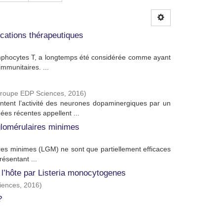
ications thérapeutiques
 lymphocytes T, a longtemps été considérée comme ayant
mmunitaires. ...
Groupe EDP Sciences
,
2016
)
ntent l’activité des neurones dopaminergiques par un
es récentes appellent ...
glomérulaires minimes
ires minimes (LGM) ne sont que partiellement efficaces
ésentant ...
e l’hôte par Listeria monocytogenes
iences
,
2016
)
?