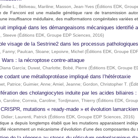
Émilie L.
;
Béliveau, Mariline
;
Masson, Jean-Yves
(
Éditions EDK, Group
e de Fanconi est une maladie génétique rare de transmission auto
 une insuffisance médullaire, des malformations congénitales variées e
uit impliqué dans les démangeaisons mécaniques identifié a
, Steeve
(
Éditions EDK, Groupe EDP Sciences
,
2016
)
le visage de la Sestrine2 dans les processus pathologiques 
, Fanny
;
Paulcan, Sloane
;
Lepoivre, Michel
(
Éditions EDK, Groupe EDP
 Wars : la nécroptose contre-attaque
 Diana García
;
Duwat, Charlotte
;
Bobé, Pierre
(
Éditions EDK, Groupe E
e codant une métalloprotéase impliqué dans l’hétérotaxie
t, Patrice
;
Guimier, Anne
;
Amiel, Jeanne
;
Gordon, Christopher T.
(
Édi
ifération des cholangiocytes induite par les acides biliaires
, Caroline
;
Correia, Caroline
;
Tordjmann, Thierry
(
Éditions EDK, Grou
 CRISPR, mutations « ready-made » et évolution lamarckien
 Didier
;
Laurenti, Patrick
(
Éditions EDK, Groupe EDP Sciences
,
2016
)
ique a depuis longtemps établi que les mutations apparaissent indép
tifié récemment un mécanisme d’évolution d’une des composantes du s
tion de la réponse au stress du réticulum endoplasmique dan