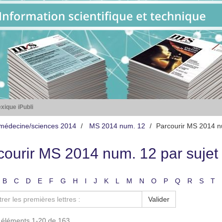
xique iPubli
médecine/sciences 2014
MS 2014 num. 12
Parcourir MS 2014 n
courir MS 2014 num. 12 par sujet
B
C
D
E
F
G
H
I
J
K
L
M
N
O
P
Q
R
S
T
Valider
s éléments 1-20 de 163