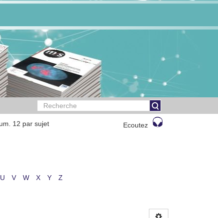
um. 12 par sujet
Ecoutez
U
V
W
X
Y
Z