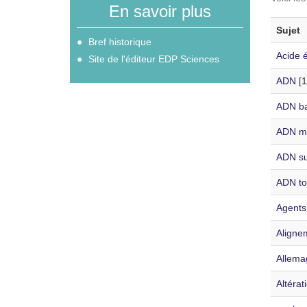
En savoir plus
Sujet
Bref historique
Acide 
Site de l'éditeur EDP Sciences
ADN
[1
ADN ba
ADN mi
ADN su
ADN to
Agents
Aligne
Allema
Altérat