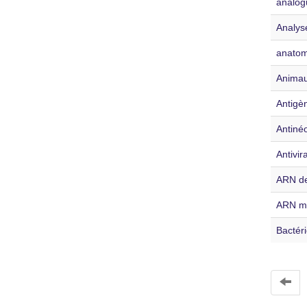
analog
Analyse
anatom
Anima
Antigè
Antiné
Antivir
ARN de
ARN m
Bactér