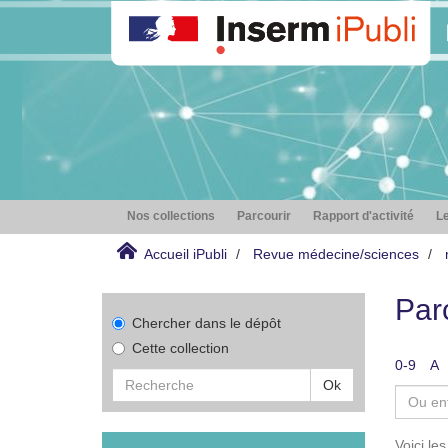
Nos collections
Parcourir
Rapport d'activité
Le
Accueil iPubli
Revue médecine/sciences
Par
Chercher dans le dépôt
Cette collection
0-9
A
Ok
Voici le