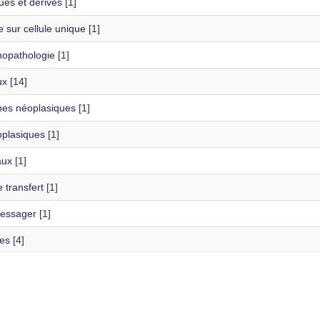
ues et dérivés
[1]
 sur cellule unique
[1]
opathologie
[1]
ux
[14]
nes néoplasiques
[1]
oplasiques
[1]
aux
[1]
 transfert
[1]
essager
[1]
ies
[4]