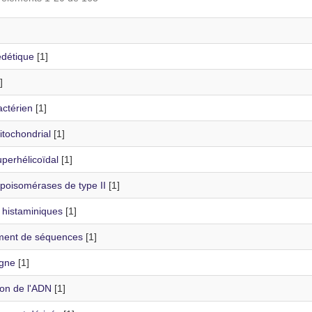
édétique
[1]
]
ctérien
[1]
tochondrial
[1]
perhélicoïdal
[1]
poisomérases de type II
[1]
 histaminiques
[1]
ment de séquences
[1]
gne
[1]
ion de l'ADN
[1]