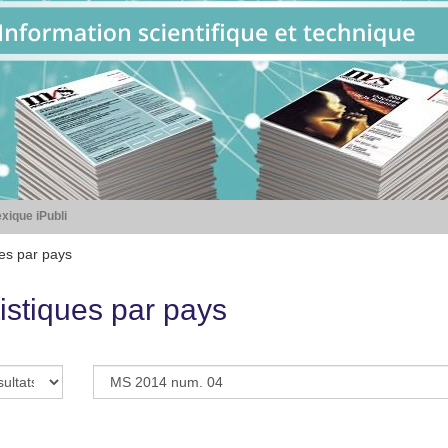
xique iPubli
ues par pays
istiques par pays