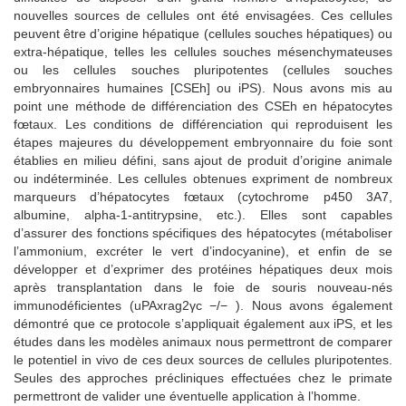
nouvelles sources de cellules ont été envisagées. Ces cellules
peuvent être d’origine hépatique (cellules souches hépatiques) ou
extra-hépatique, telles les cellules souches mésenchymateuses
ou les cellules souches pluripotentes (cellules souches
embryonnaires humaines [CSEh] ou iPS). Nous avons mis au
point une méthode de différenciation des CSEh en hépatocytes
fœtaux. Les conditions de différenciation qui reproduisent les
étapes majeures du développement embryonnaire du foie sont
établies en milieu défini, sans ajout de produit d’origine animale
ou indéterminée. Les cellules obtenues expriment de nombreux
marqueurs d’hépatocytes fœtaux (cytochrome p450 3A7,
albumine, alpha-1-antitrypsine, etc.). Elles sont capables
d’assurer des fonctions spécifiques des hépatocytes (métaboliser
l’ammonium, excréter le vert d’indocyanine), et enfin de se
développer et d’exprimer des protéines hépatiques deux mois
après transplantation dans le foie de souris nouveau-nés
immunodéficientes (uPAxrag2γc −/− ). Nous avons également
démontré que ce protocole s’appliquait également aux iPS, et les
études dans les modèles animaux nous permettront de comparer
le potentiel in vivo de ces deux sources de cellules pluripotentes.
Seules des approches précliniques effectuées chez le primate
permettront de valider une éventuelle application à l’homme.