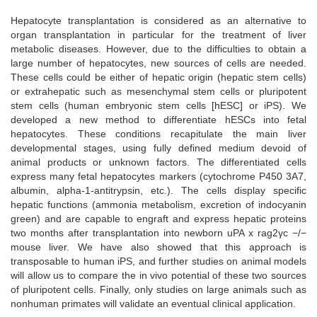
Hepatocyte transplantation is considered as an alternative to
organ transplantation in particular for the treatment of liver
metabolic diseases. However, due to the difficulties to obtain a
large number of hepatocytes, new sources of cells are needed.
These cells could be either of hepatic origin (hepatic stem cells)
or extrahepatic such as mesenchymal stem cells or pluripotent
stem cells (human embryonic stem cells [hESC] or iPS). We
developed a new method to differentiate hESCs into fetal
hepatocytes. These conditions recapitulate the main liver
developmental stages, using fully defined medium devoid of
animal products or unknown factors. The differentiated cells
express many fetal hepatocytes markers (cytochrome P450 3A7,
albumin, alpha-1-antitrypsin, etc.). The cells display specific
hepatic functions (ammonia metabolism, excretion of indocyanin
green) and are capable to engraft and express hepatic proteins
two months after transplantation into newborn uPA x rag2γc −/−
mouse liver. We have also showed that this approach is
transposable to human iPS, and further studies on animal models
will allow us to compare the in vivo potential of these two sources
of pluripotent cells. Finally, only studies on large animals such as
nonhuman primates will validate an eventual clinical application.