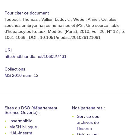
Pour citer ce document
Touboul, Thomas ; Vallier, Ludovic ; Weber, Anne ; Cellules
souches embryonnaires humaines et iPS : Une source fiable
d’hépatocytes fœtaux, Med Sci (Paris), 2010, Vol. 26, N° 12 ; p.
1061-1066 ; DOI : 10.1051/medsci/201026121061
URI
http://hdl.handle.net/10608/7431
Collections
MS 2010 num. 12
Sites du DSO (département
Nos partenaires :
Science Ouverte) :
Service des
Insermbiblio
archives de
MeSH bilingue
l'Inserm
HAL-Inserm
Délégation