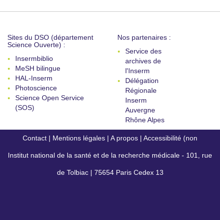
Sites du DSO (département
Nos partenaires :
Science Ouverte) :
Service des
Insermbiblio
archives de
MeSH bilingue
l'Inserm
HAL-Inserm
Délégation
Photoscience
Régionale
Science Open Service
Inserm
(SOS)
Auvergne
Rhône Alpes
Contact
|
Mentions légales
|
A propos
|
Accessibilité (non
Institut national de la santé et de la recherche médicale - 101, rue
conforme)
de Tolbiac | 75654 Paris Cedex 13