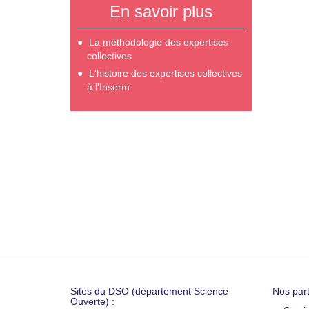
En savoir plus
La méthodologie des expertises
collectives
L'histoire des expertises collectives
à l'Inserm
Sites du DSO (département Science
Nos part
Ouverte) :