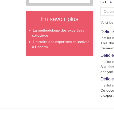
0-9
A
En savoir plus
Voici le
La méthodologie des expertises
Defici
collectives
Institut
L'histoire des expertises collectives
This do
à l'Inserm
framewor
Déficie
Institut
A la dem
analysé 
Déficie
Institut
Ce docu
d’expert