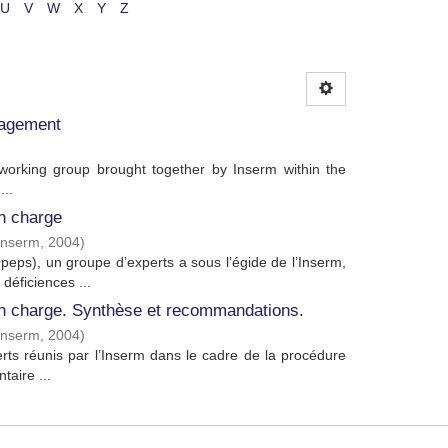
U
V
W
X
Y
Z
nagement
rking group brought together by Inserm within the
..
en charge
 Inserm
,
2004
)
peps), un groupe d’experts a sous l’égide de l’Inserm,
déficiences ...
 en charge. Synthèse et recommandations.
 Inserm
,
2004
)
ts réunis par l’Inserm dans le cadre de la procédure
taire ...