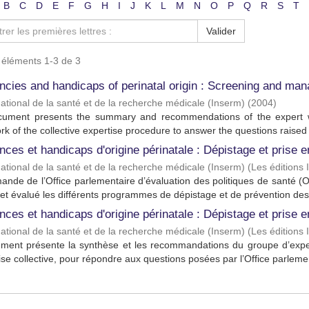
B
C
D
E
F
G
H
I
J
K
L
M
N
O
P
Q
R
S
T
Valider
s éléments 1-3 de 3
encies and handicaps of perinatal origin : Screening and ma
 national de la santé et de la recherche médicale (Inserm)
(
2004
)
cument presents the summary and recommendations of the expert wo
k of the collective expertise procedure to answer the questions raised .
nces et handicaps d'origine périnatale : Dépistage et prise 
 national de la santé et de la recherche médicale (Inserm)
(
Les éditions
ande de l’Office parlementaire d’évaluation des politiques de santé (O
et évalué les différents programmes de dépistage et de prévention des 
nces et handicaps d'origine périnatale : Dépistage et prise
 national de la santé et de la recherche médicale (Inserm)
(
Les éditions
ment présente la synthèse et les recommandations du groupe d’exper
ise collective, pour répondre aux questions posées par l’Office parlemen