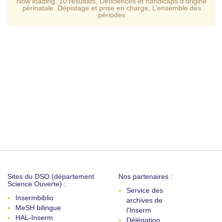
Now loading:
10 resultats
,
Déficiences et handicaps d'origine
périnatale. Dépistage et prise en charge
,
L’ensemble des
périodes
Sites du DSO (département
Nos partenaires :
Science Ouverte) :
Service des
Insermbiblio
archives de
MeSH bilingue
l'Inserm
HAL-Inserm
Délégation