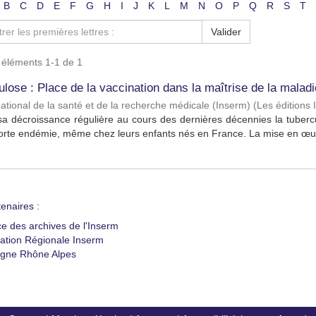
B
C
D
E
F
G
H
I
J
K
L
M
N
O
P
Q
R
S
T
Valider
s éléments 1-1 de 1
lose : Place de la vaccination dans la maîtrise de la maladi
 national de la santé et de la recherche médicale (Inserm)
(
Les éditions
a décroissance régulière au cours des dernières décennies la tuberc
orte endémie, même chez leurs enfants nés en France. La mise en œuv
enaires :
ce des archives de l'Inserm
ation Régionale Inserm
gne Rhône Alpes