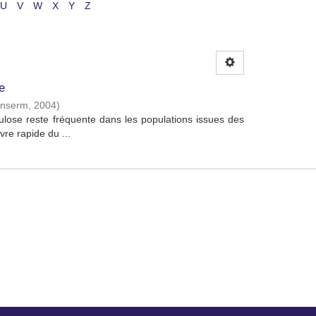
U
V
W
X
Y
Z
e
 Inserm
,
2004
)
ulose reste fréquente dans les populations issues des
re rapide du ...