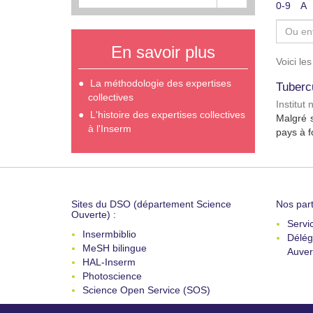
0-9
A
En savoir plus
Voici le
La méthodologie des expertises
Tubercu
collectives
Institut
L'histoire des expertises collectives
Malgré s
à l'Inserm
pays à f
Sites du DSO (département Science
Nos part
Ouverte) :
Servi
Insermbiblio
Délég
MeSH bilingue
Auver
HAL-Inserm
Photoscience
Science Open Service (SOS)