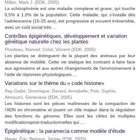
Millan, Mark J.
(
EDK
,
2005
)
La schizophrénie est une maladie complexe et grave, qui touche
0,5% à 1,0% de la population. Cette maladie, qui s’installe dès
l’adolescence (15-25 ans), est progressive et souvent irréversible,
avec un coût social très ...
Contrôles épigénétiques, développement et variation
génétique naturelle chez les plantes
Prouteau, Manoel
;
Colot, Vincent
(
EDK
,
2005
)
Les plantes se distinguent de la plupart des animaux par leur
absence de mobilité. Cette vie statique les contraint à faire face
aux agressions et aux autres changements de l’environnement à
l’aide de réponses physiologiques ...
Variations sur le thème du « code histone»
Ray-Gallet, Dominique
;
Gerard, Annabelle
;
Polo, Sophie
;
Almouzni, Genevieve
(
EDK
,
2005
)
Les histones sont les pièces maîtresses de la compaction de
l’ADN en chromatine et jouent un rôle majeur dans la régulation
des fonctions du génome. Elles sont les cibles de multiples
modificationspost-traductionnelles qui ...
Épigénétique : la paramecia comme modèle d’étude
Meyer, Éric
;
Beisson, Janine
(
EDK
,
2005
)