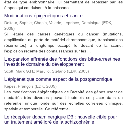
état de type embryonnaire, lui permettant de repasser par les
étapes qui conduisent à la naissance ...
Modifications épigénétiques et cancer
Deltour, Sophie
;
Chopin, Valerie
;
Leprince, Dominique
(
EDK
,
2005
)
Si l’étude des causes génétiques du cancer (mutations,
amplification ou perte de matériel chromosomique, translocations
récurrentes) a longtemps occupé le devant de la scène,
l’explosion récente des connaissances sur les ...
L’expansion effrénée des fonctions des bêta-arrestines
investit le domaine du développement
Scott, Mark G.H.
;
Marullo, Stefano
(
EDK
,
2005
)
L’épigénétique comme aspect de la postgénomique
Képès, François
(
EDK
,
2005
)
Les modifications épigénétiques de l’activité des gènes usent de
modalités très diverses pouvant toutefois se placer dans un
référentiel unique fondé sur des échelles corrélées chimique,
spatiale et temporelle. Ce référentiel ...
Le récepteur dopaminergique D3 : nouvelle cible pour
un traitement amélioré de la schizophrénie