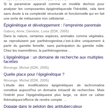
Si la paramécie apparaît comme un modèle dechoix pour
analyser les composantes épigénétiquesde l’hérédité, cela tient
sans doute à sa complexité structurale et fonctionnelle qui en fait
une sorte de métazoaire non cellularisé. ...
Épigénétique et développement : l’empreinte parentale
Gabory, Anne
;
Dandolo, Luisa
(
EDK
,
2005
)
Dans la nature, certaines espèces, animales comme végétales,
se reproduisent par parthénogenèse,c’est-à-dire uniquement à
partir du gamète femelle, sans participation du gamète mâle.
Chez les mammifères, la parthénogenèse ...
L’épigénétique : un domaine de recherche aux multiples
facettes
Morange, Michel
(
EDK
,
2005
)
Quelle place pour l’épigénétique ?
Morange, Michel
(
EDK
,
2005
)
L’étude des modifications épigénétiques de lachromatine
constitue aujourd’hui un domaine trèsactif de recherches. Mais
l’intérêt pour l’épigénétiqueest plus large, ce dont ce cahier
thématiques’efforce de rendre compte. ...
Dopage dans le peloton des antituberculeux