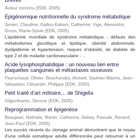
Brèves
Auteur inconnu
(
EDK
,
2005
)
Épigénomique nutritionnelle du syndrome métabolique
Junien, Claudine
;
Gallou-Kabani, Catherine
;
Vige, Alexandre
;
Gross, Marie-Sylvie
(
EDK
,
2005
)
L’épidémie mondiale de syndrome métabolique - défauts des
métabolismes glucidique et lipidique, obésité abdominale,
dyslipidémie et hypertension, risques d’obésité, de diabète de
type 2 et de maladie cardiovasculaire - ...
Acide lysophosphatidique : un nouveau lien entre
plaquettes sanguines et métastases osseuses
Peyruchaud, Olivier
;
Boucharaba, Ahmed
;
Saulnier-Blache, Jean-
Sébastien
;
Clézardin, Philippe
(
EDK
,
2005
)
Petit traité d’art militaire… de Shigella
Gilgenkrantz, Simone
(
EDK
,
2005
)
Reprogrammation et épigenèse
Beaujean, Nathalie
;
Martin, Catherine
;
Debey, Pascale
;
Renard,
Jean-Paul
(
EDK
,
2005
)
Les succès récents du clonage animal démontrent que le noyau
d’une cellule somatique adulte différenciée peut retourner à un