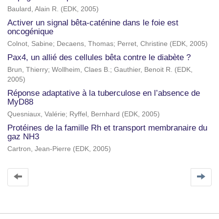
Baulard, Alain R.
(
EDK
,
2005
)
Activer un signal bêta-caténine dans le foie est
oncogénique
Colnot, Sabine
;
Decaens, Thomas
;
Perret, Christine
(
EDK
,
2005
)
Pax4, un allié des cellules bêta contre le diabète ?
Brun, Thierry
;
Wollheim, Claes B.
;
Gauthier, Benoit R.
(
EDK
,
2005
)
Réponse adaptative à la tuberculose en l’absence de
MyD88
Quesniaux, Valérie
;
Ryffel, Bernhard
(
EDK
,
2005
)
Protéines de la famille Rh et transport membranaire du
gaz NH3
Cartron, Jean-Pierre
(
EDK
,
2005
)