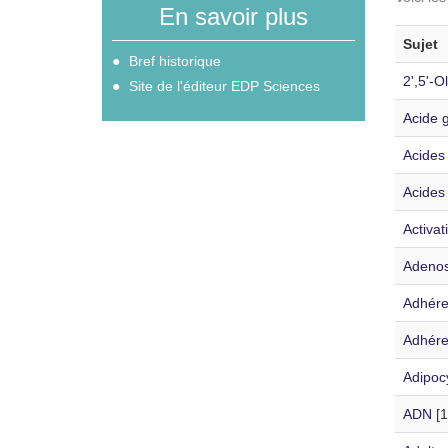
En savoir plus
Sujet
Bref historique
2',5'-O
Site de l'éditeur EDP Sciences
Acide 
Acides 
Acides
Activa
Adenos
Adhére
Adhéren
Adipoc
ADN
[1