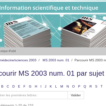
xique iPubli
médecine/sciences 2003
MS 2003 num. 01
Parcourir MS 2003 n
courir MS 2003 num. 01 par sujet
B
C
D
E
F
G
H
I
J
K
L
M
N
O
P
Q
R
S
T
Valider
s éléments 1-20 de 233