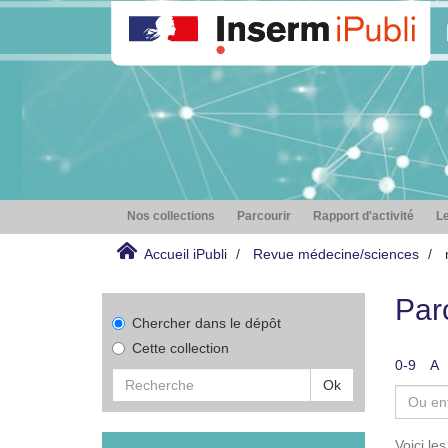
Nos collections
Parcourir
Rapport d'activité
Le
Accueil iPubli
Revue médecine/sciences
Par
Chercher dans le dépôt
Cette collection
0-9
A
Ok
Voici le