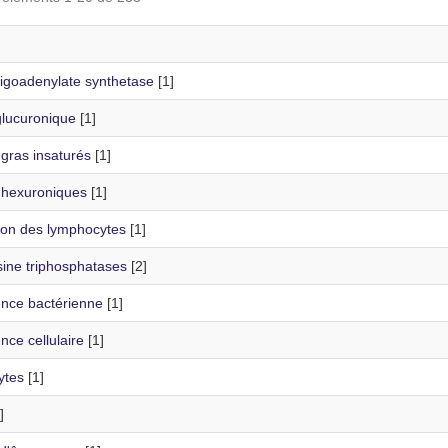
ligoadenylate synthetase
[1]
glucuronique
[1]
gras insaturés
[1]
 hexuroniques
[1]
tion des lymphocytes
[1]
ine triphosphatases
[2]
nce bactérienne
[1]
ce cellulaire
[1]
ytes
[1]
]