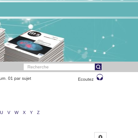
um. 01 par sujet
Ecoutez
U
V
W
X
Y
Z