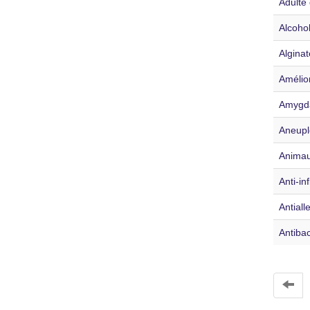
Adulte
Alcoho
Alginat
Amélio
Amygda
Aneupl
Anima
Anti-in
Antiall
Antibac