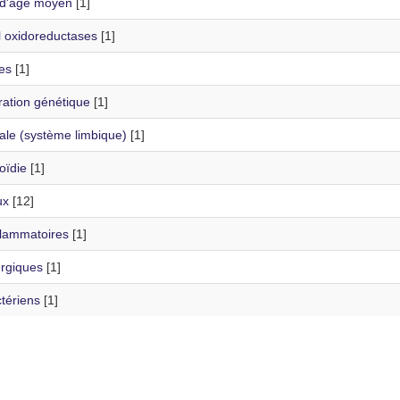
 d'âge moyen
[1]
l oxidoreductases
[1]
es
[1]
ration génétique
[1]
le (système limbique)
[1]
oïdie
[1]
ux
[12]
flammatoires
[1]
ergiques
[1]
tériens
[1]