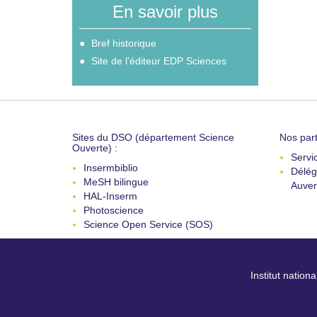
En savoir plus
Bref historique
Site de l'éditeur EDP Sciences
Sites du DSO (département Science
Nos part
Ouverte) :
Servi
Insermbiblio
Délég
MeSH bilingue
Auver
HAL-Inserm
Photoscience
Science Open Service (SOS)
Institut nation