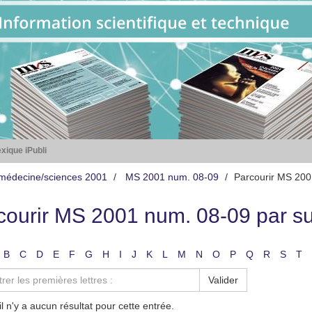
xique iPubli
médecine/sciences 2001
MS 2001 num. 08-09
Parcourir MS 200
courir MS 2001 num. 08-09 par su
B
C
D
E
F
G
H
I
J
K
L
M
N
O
P
Q
R
S
T
Valider
il n'y a aucun résultat pour cette entrée.