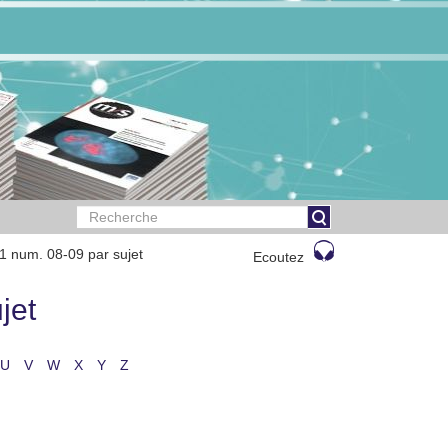
1 num. 08-09 par sujet
Ecoutez
jet
U
V
W
X
Y
Z