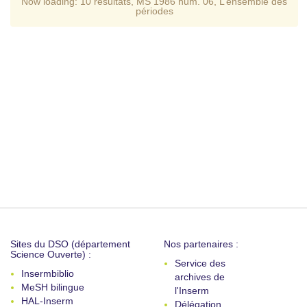
Now loading:
10 resultats
,
MS 1986 num. 06
,
L’ensemble des
périodes
Sites du DSO (département
Nos partenaires :
Science Ouverte) :
Service des
Insermbiblio
archives de
MeSH bilingue
l'Inserm
HAL-Inserm
Délégation