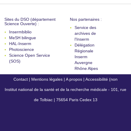
Sites du DSO (département
Nos partenaires :
Science Ouverte) :
Service des
Insermbiblio
archives de
MeSH bilingue
l'Inserm
HAL-Inserm
Délégation
Photoscience
Régionale
Science Open Service
Inserm
(SOS)
Auvergne
Rhône Alpes
Contact
|
Mentions légales
|
A propos
|
Accessibilité (non
Institut national de la santé et de la recherche médicale - 101, rue
conforme)
de Tolbiac | 75654 Paris Cedex 13