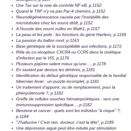
Une Tax sur la voie de contrôle NF-κB, p.1152
Quand le TNF n'y va pas Par-4 chemins, p.1152
Neurodégénérescence causée par l'instabilité des
microtubules chez les souris dt/dt, p.1152
A l'écoute des souris nulles en Math1, p.1157
La peau et les poils : les fonctions du gène Hairless, p.1159
La passion du ballon rond, p.1163
Base génétique de la susceptibilité aux infections, p.1172
Rôle du co-récepteur CXCR4 ou CCR5 dans la cinétique
d'infection par le VIS, p.1176
Plusieurs piqûres valent mieux qu'une...., p.1178
En sautant par dessus les dimères, p.1181
Identification du défaut génétique responsable de la familial
hibernian fever : un puzzle incomplet, p.1181
Un traitement d'appoint, ou de remplacement, pour la
phénycétonurie ?, p.1182
Greffe de cellules souches hématopoïétiques : vers une
immunosuppression spécifique..., p.1182
Benzene et cancer : quels sont les individus "à risque" ?,
p.1184
"J'hallucine ! C'est rien, docteur, c'est la tête", p.1189
Une dépression aiguë peut être induite par stimulation