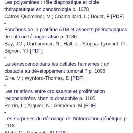
Les polyamines : rôle diagnostique et cible
thérapeutique en cancérologie
p. 1078
Catros-Quemener, V ; Chamaillard, L ; Bouet, F
[PDF]
Fonctions de la protéine ATM et aspects phénotypiques
de l'ataxie télangiecatsie
p. 1086
Bay, JO ; Uhrhammer, N ; Hall, J ; Stoppa- Lyonnet, D ;
Bignon, YJ
[PDF]
La sénescence dans les cellules humaines : un
obstacle au développement tumoral ?
p. 1096
Gire, V ; Wynford-Thomas, D
[PDF]
Les relations entre croissance et prolifération
reconsidérées chez la drosophile
p. 1105
Perrin, L ; Arquier, N ; Sémériva, M
[PDF]
Les surprises du décodage de l'information génétique
p.
1118
Stahl, G ; Rousset, JP
[PDF]