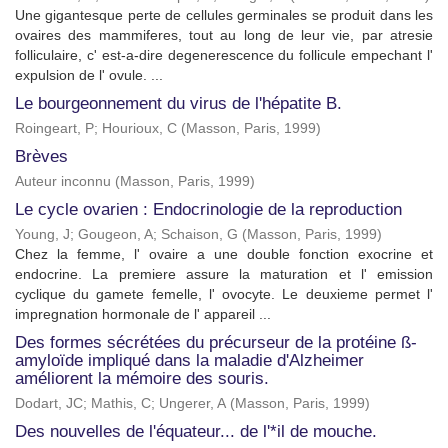
Une gigantesque perte de cellules germinales se produit dans les
ovaires des mammiferes, tout au long de leur vie, par atresie
folliculaire, c' est-a-dire degenerescence du follicule empechant l'
expulsion de l' ovule. ...
Le bourgeonnement du virus de l'hépatite B.
Roingeart, P
;
Hourioux, C
(
Masson, Paris
,
1999
)
Brèves
Auteur inconnu
(
Masson, Paris
,
1999
)
Le cycle ovarien : Endocrinologie de la reproduction
Young, J
;
Gougeon, A
;
Schaison, G
(
Masson, Paris
,
1999
)
Chez la femme, l' ovaire a une double fonction exocrine et
endocrine. La premiere assure la maturation et l' emission
cyclique du gamete femelle, l' ovocyte. Le deuxieme permet l'
impregnation hormonale de l' appareil ...
Des formes sécrétées du précurseur de la protéine ß-
amyloïde impliqué dans la maladie d'Alzheimer
améliorent la mémoire des souris.
Dodart, JC
;
Mathis, C
;
Ungerer, A
(
Masson, Paris
,
1999
)
Des nouvelles de l'équateur... de l'*il de mouche.