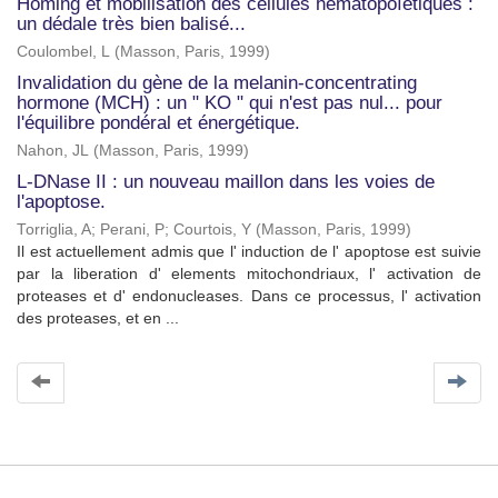
Homing et mobilisation des cellules hématopoïétiques :
un dédale très bien balisé...
Coulombel, L
(
Masson, Paris
,
1999
)
Invalidation du gène de la melanin-concentrating
hormone (MCH) : un " KO " qui n'est pas nul... pour
l'équilibre pondéral et énergétique.
Nahon, JL
(
Masson, Paris
,
1999
)
L-DNase II : un nouveau maillon dans les voies de
l'apoptose.
Torriglia, A
;
Perani, P
;
Courtois, Y
(
Masson, Paris
,
1999
)
Il est actuellement admis que l' induction de l' apoptose est suivie
par la liberation d' elements mitochondriaux, l' activation de
proteases et d' endonucleases. Dans ce processus, l' activation
des proteases, et en ...