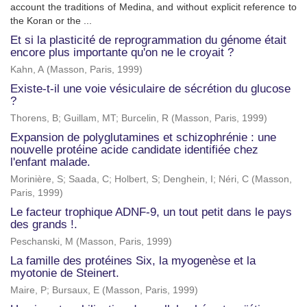
account the traditions of Medina, and without explicit reference to
the Koran or the ...
Et si la plasticité de reprogrammation du génome était
encore plus importante qu'on ne le croyait ?
Kahn, A
(
Masson, Paris
,
1999
)
Existe-t-il une voie vésiculaire de sécrétion du glucose
?
Thorens, B
;
Guillam, MT
;
Burcelin, R
(
Masson, Paris
,
1999
)
Expansion de polyglutamines et schizophrénie : une
nouvelle protéine acide candidate identifiée chez
l'enfant malade.
Morinière, S
;
Saada, C
;
Holbert, S
;
Denghein, I
;
Néri, C
(
Masson,
Paris
,
1999
)
Le facteur trophique ADNF-9, un tout petit dans le pays
des grands !.
Peschanski, M
(
Masson, Paris
,
1999
)
La famille des protéines Six, la myogenèse et la
myotonie de Steinert.
Maire, P
;
Bursaux, E
(
Masson, Paris
,
1999
)