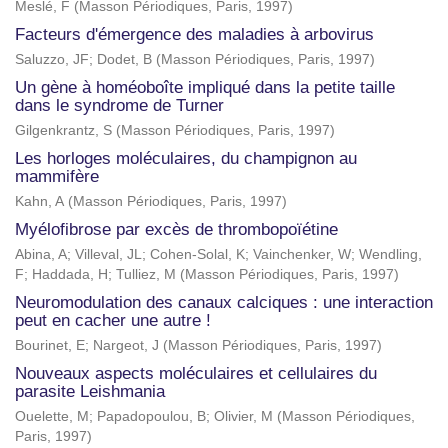
Meslé, F
(
Masson Périodiques, Paris
,
1997
)
Facteurs d'émergence des maladies à arbovirus
Saluzzo, JF
;
Dodet, B
(
Masson Périodiques, Paris
,
1997
)
Un gène à homéoboîte impliqué dans la petite taille
dans le syndrome de Turner
Gilgenkrantz, S
(
Masson Périodiques, Paris
,
1997
)
Les horloges moléculaires, du champignon au
mammifère
Kahn, A
(
Masson Périodiques, Paris
,
1997
)
Myélofibrose par excès de thrombopoïétine
Abina, A
;
Villeval, JL
;
Cohen-Solal, K
;
Vainchenker, W
;
Wendling,
F
;
Haddada, H
;
Tulliez, M
(
Masson Périodiques, Paris
,
1997
)
Neuromodulation des canaux calciques : une interaction
peut en cacher une autre !
Bourinet, E
;
Nargeot, J
(
Masson Périodiques, Paris
,
1997
)
Nouveaux aspects moléculaires et cellulaires du
parasite Leishmania
Ouelette, M
;
Papadopoulou, B
;
Olivier, M
(
Masson Périodiques,
Paris
,
1997
)