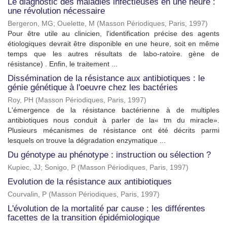
Le diagnostic des maladies infectieuses en une heure :
une révolution nécessaire
Bergeron, MG
;
Ouelette, M
(
Masson Périodiques, Paris
,
1997
)
Pour être utile au clinicien, l'identification précise des agents
étiologiques devrait être disponible en une heure, soit en même
temps que les autres résultats de labo-ratoire. gène de
résistance) . Enfin, le traitement ...
Dissémination de la résistance aux antibiotiques : le
génie génétique à l'oeuvre chez les bactéries
Roy, PH
(
Masson Périodiques, Paris
,
1997
)
L'émergence de la résistance bactérienne à de multiples
antibiotiques nous conduit à parler de la« tm du miracle».
Plusieurs mécanismes de résistance ont été décrits parmi
lesquels on trouve la dégradation enzymatique ...
Du génotype au phénotype : instruction ou sélection ?
Kupiec, JJ
;
Sonigo, P
(
Masson Périodiques, Paris
,
1997
)
Evolution de la résistance aux antibiotiques
Courvalin, P
(
Masson Périodiques, Paris
,
1997
)
L'évolution de la mortalité par cause : les différentes
facettes de la transition épidémiologique