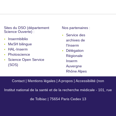
Sites du DSO (département
Nos partenaires :
Science Ouverte) :
Service des
Insermbiblio
archives de
MeSH bilingue
l'Inserm
HAL-Inserm
Délégation
Photoscience
Régionale
Science Open Service
Inserm
(SOS)
Auvergne
Rhône Alpes
Contact
|
Mentions légales
|
A propos
|
Accessibilité (non
Institut national de la santé et de la recherche médicale - 101, rue
conforme)
de Tolbiac | 75654 Paris Cedex 13