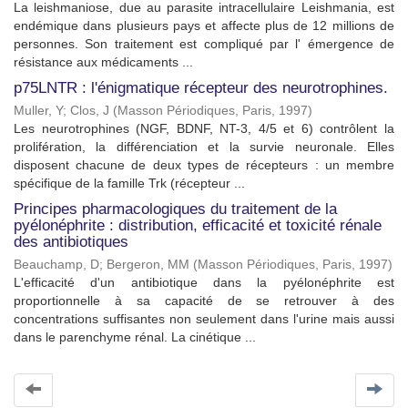
La leishmaniose, due au parasite intracellulaire Leishmania, est
endémique dans plusieurs pays et affecte plus de 12 millions de
personnes. Son traitement est compliqué par l' émergence de
résistance aux médicaments ...
p75LNTR : l'énigmatique récepteur des neurotrophines.
Muller, Y
;
Clos, J
(
Masson Périodiques, Paris
,
1997
)
Les neurotrophines (NGF, BDNF, NT-3, 4/5 et 6) contrôlent la
prolifération, la différenciation et la survie neuronale. Elles
disposent chacune de deux types de récepteurs : un membre
spécifique de la famille Trk (récepteur ...
Principes pharmacologiques du traitement de la
pyélonéphrite : distribution, efficacité et toxicité rénale
des antibiotiques
Beauchamp, D
;
Bergeron, MM
(
Masson Périodiques, Paris
,
1997
)
L'efficacité d'un antibiotique dans la pyélonéphrite est
proportionnelle à sa capacité de se retrouver à des
concentrations suffisantes non seulement dans l'urine mais aussi
dans le parenchyme rénal. La cinétique ...