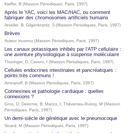
Kieffer, B
(
Masson Périodiques, Paris
,
1997
)
Après le YAC, voici les MAC/HAC, ou comment
fabriquer des chromosomes artificiels humains
Arveiler, B
;
Gilgenkrantz, S
(
Masson Périodiques, Paris
,
1997
)
Brèves
Auteur inconnu
(
Masson Périodiques, Paris
,
1997
)
Les canaux potassiques inhibés par l'ATP cellulaire :
une aventure physiologique à suspense moléculaire
Thuringer, D
;
Cavero, I
(
Masson Périodiques, Paris
,
1997
)
Cellules endocrines intestinales et pancréatiques :
points très communs !
Amiranoff, B
(
Masson Périodiques, Paris
,
1997
)
Connexines et pathologie cardiaque : quelles
connexions ?
Gros, D
;
Delorme, B
;
Marics, I
;
Théveniau-Ruissy, M
(
Masson
Périodiques, Paris
,
1997
)
Un demi-siècle de génétique avec le pneumocoque
Sicard, M
(
Masson Périodiques, Paris
,
1997
)