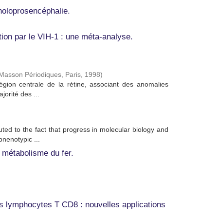
holoprosencéphalie.
ction par le VIH-1 : une méta-analyse.
Masson Périodiques, Paris
,
1998
)
gion centrale de la rétine, associant des anomalies
jorité des ...
buted to the fact that progress in molecular biology and
nenotypic ...
 métabolisme du fer.
des lymphocytes T CD8 : nouvelles applications