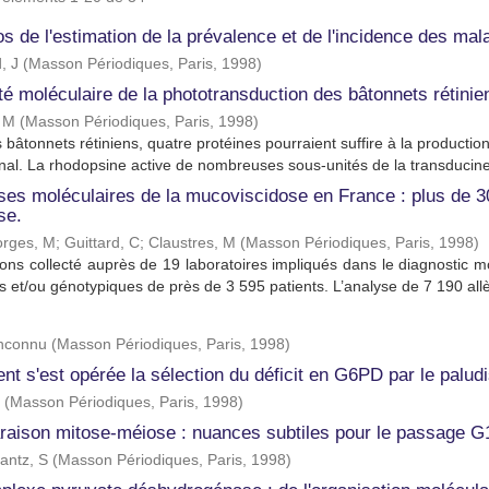
s de l'estimation de la prévalence et de l'incidence des mala
, J
(
Masson Périodiques, Paris
,
1998
)
té moléculaire de la phototransduction des bâtonnets rétinie
 M
(
Masson Périodiques, Paris
,
1998
)
 bâtonnets rétiniens, quatre protéines pourraient suffire à la production 
inal. La rhodopsine active de nombreuses sous-unités de la transducine 
ses moléculaires de la mucoviscidose en France : plus de 30
se.
rges, M
;
Guittard, C
;
Claustres, M
(
Masson Périodiques, Paris
,
1998
)
ns collecté auprès de 19 laboratoires impliqués dans le diagnostic 
es et/ou génotypiques de près de 3 595 patients. L’analyse de 7 190 allèl
inconnu
(
Masson Périodiques, Paris
,
1998
)
 s'est opérée la sélection du déficit en G6PD par le paludism
(
Masson Périodiques, Paris
,
1998
)
aison mitose-méiose : nuances subtiles pour le passage 
antz, S
(
Masson Périodiques, Paris
,
1998
)