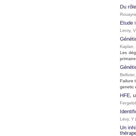
Du rôle
Rouayre
Etude i
Leroy, V
Généti
Kaplan, 
Les dég
primaire
Génétiq
Bellivier
Failure 
genetic 
HFE, u
Fergelot
Identif
Lévy, Y
Un inhi
thérap