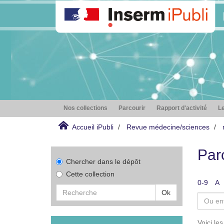
Nos collections
Parcourir
Rapport d'activité
Le
Accueil iPubli
Revue médecine/sciences
Par
Chercher dans le dépôt
Cette collection
0-9
A
Ok
Voici le