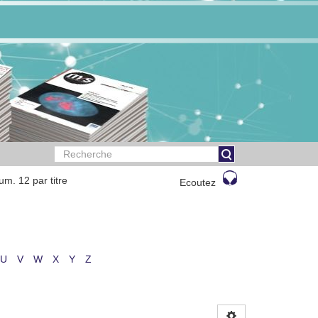
m. 12 par titre
Ecoutez
U
V
W
X
Y
Z