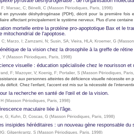
lexe pyruvate déshydrogénase : de l'organisation moléculair
 F
;
Marsac, C
;
Bénelli, C
(
Masson Périodiques, Paris
,
1998
)
cit en pyruvate déshydrogénase (PDH), décrit pour la première fois
iaire affectant principalement le système nerveux. Plus d’une centaine 
tion mortelle entre la protéine pro-apoptotique Bax et le tr
e mitochondrial de l'apoptose.
, C
;
Marzo, I
;
Zamzami, N
;
Susin, SA
;
Vieira, HLA
;
Kroemer, G
(
Masson 
énétique de la vision chez la drosophile à la greffe de rétin
, Y
(
Masson Périodiques, Paris
,
1998
)
cience visuelle : éducation spécialisée chez le nourisson et 
rand, F
;
Mazoyer, V
;
Koenig, F
;
Portalier, S
(
Masson Périodiques, Paris
ssistance aux personnes atteintes de déficience visuelle nécessite en p
du déficit. Chez l’enfant, l’accent est mis sur la nécessité de l’interventio
our la recherche en santé de l'œil et de la vision.
 H
(
Masson Périodiques, Paris
,
1998
)
rescence maculaire liée à l'âge.
e, G
;
Kuhn, D
;
Coscas, G
(
Masson Périodiques, Paris
,
1998
)
es insipides héréditaires : un nouveau gène responsable du
 DG
;
Gilgenkrantz, S
(
Masson Périodiques, Paris
,
1998
)