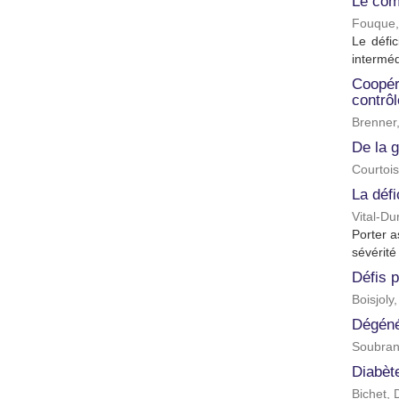
Le comp
Fouque,
Le défi
interméd
Coopéra
contrôl
Brenner
De la g
Courtois
La défi
Vital-Du
Porter a
sévérité 
Défis p
Boisjoly,
Dégéné
Soubran
Diabèt
Bichet,