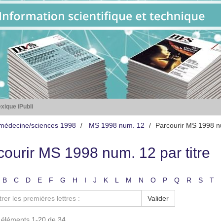
xique iPubli
médecine/sciences 1998
MS 1998 num. 12
Parcourir MS 1998 nu
courir MS 1998 num. 12 par titre
B
C
D
E
F
G
H
I
J
K
L
M
N
O
P
Q
R
S
T
Valider
s éléments 1-20 de 34