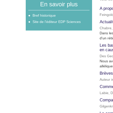
En savoir plus
A propo
Feingold
Bref historique
Actuali
Site de l'éditeur EDP Sciences
Chabre,
Dans les
d'un rét
Les ba
en cau
Des Geo
Nous avo
alléliqu
Brèves
Auteur 
Comment
Labie, D
Compar
Gilgenkr