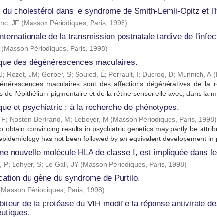
 du cholestérol dans le syndrome de Smith-Lemli-Opitz et l'
nc, JF
(
Masson Périodiques, Paris
,
1998
)
nternationale de la transmission postnatale tardive de l'infe
(
Masson Périodiques, Paris
,
1998
)
que des dégénérescences maculaires.
J
;
Rozet, JM
;
Gerber, S
;
Souied, É
;
Perrault, I
;
Ducroq, D
;
Munnich, A
(
énérescences maculaires sont des affections dégénératives de la ré
s de l’épithélium pigmentaire et de la rétine sensorielle avec, dans la ma
ue et psychiatrie : à la recherche de phénotypes.
, F
;
Nosten-Bertrand, M
;
Leboyer, M
(
Masson Périodiques, Paris
,
1998
)
to obtain convincing results in psychiatric genetics may partly be attri
epidemiology has not been followed by an equivalent developement in p
ne nouvelle molécule HLA de classe I, est impliquée dans le
, P
;
Lohyer, S
;
Le Gall, JY
(
Masson Périodiques, Paris
,
1998
)
ication du gène du syndrome de Purtilo.
(
Masson Périodiques, Paris
,
1998
)
biteur de la protéase du VIH modifie la réponse antivirale 
eutiques.