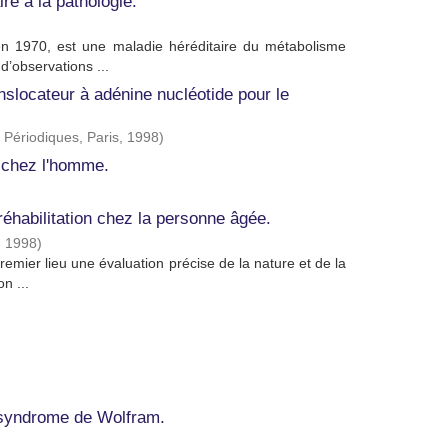
e à la pathologie.
 en 1970, est une maladie héréditaire du métabolisme
d’observations ...
anslocateur à adénine nucléotide pour le
Périodiques, Paris
,
1998
)
e chez l'homme.
réhabilitation chez la personne âgée.
,
1998
)
remier lieu une évaluation précise de la nature et de la
n ...
 syndrome de Wolfram.