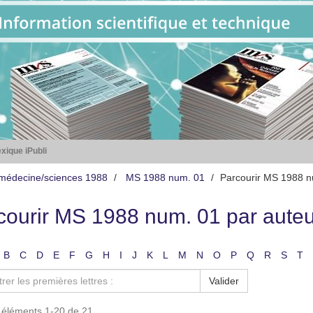
xique iPubli
médecine/sciences 1988
MS 1988 num. 01
Parcourir MS 1988 n
courir MS 1988 num. 01 par auteu
B
C
D
E
F
G
H
I
J
K
L
M
N
O
P
Q
R
S
T
Valider
s éléments 1-20 de 21