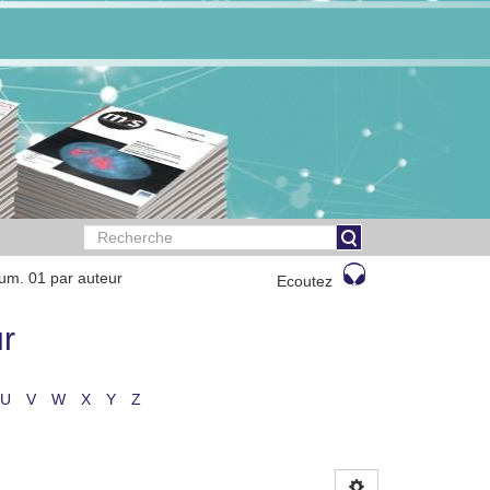
um. 01 par auteur
Ecoutez
r
U
V
W
X
Y
Z