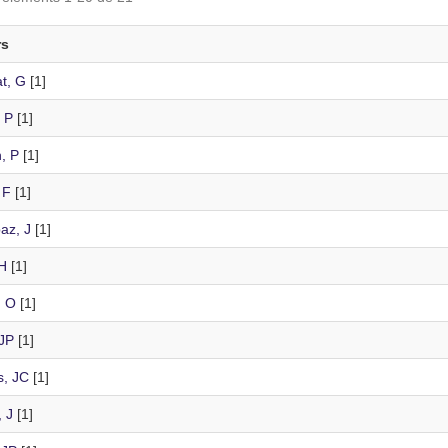
rs
t, G
[1]
 P
[1]
, P
[1]
 F
[1]
az, J
[1]
H
[1]
, O
[1]
 JP
[1]
s, JC
[1]
 J
[1]