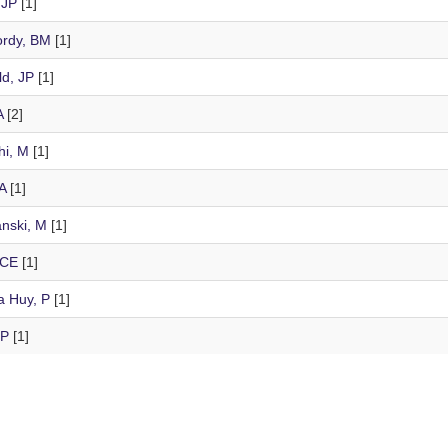
 JP
[1]
rdy, BM
[1]
ld, JP
[1]
A
[2]
hi, M
[1]
A
[1]
nski, M
[1]
 CE
[1]
a Huy, P
[1]
 P
[1]