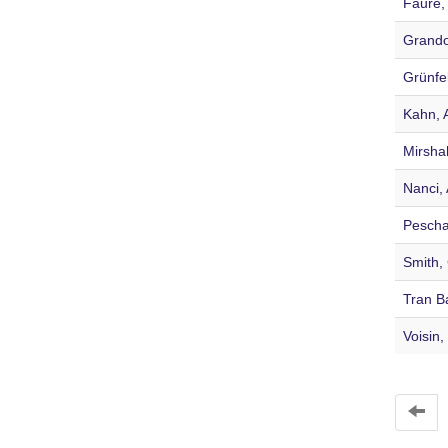
Faure,
Grando
Grünfe
Kahn, 
Mirsha
Nanci, 
Pescha
Smith,
Tran B
Voisin,