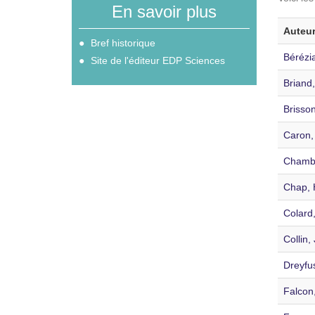
En savoir plus
Auteu
Bref historique
Bérézia
Site de l'éditeur EDP Sciences
Briand,
Brisson
Caron,
Chamb
Chap, 
Colard
Collin,
Dreyfu
Falcon,