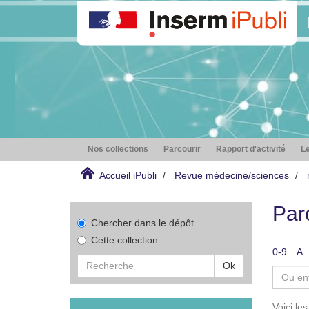
Nos collections
Parcourir
Rapport d'activité
Le
Accueil iPubli
Revue médecine/sciences
Par
Chercher dans le dépôt
Cette collection
0-9
A
Ok
Voici le