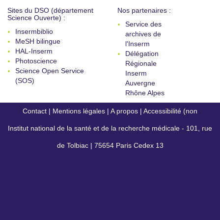
Sites du DSO (département
Nos partenaires :
Science Ouverte) :
Service des
Insermbiblio
archives de
MeSH bilingue
l'Inserm
HAL-Inserm
Délégation
Photoscience
Régionale
Science Open Service
Inserm
(SOS)
Auvergne
Rhône Alpes
Contact
|
Mentions légales
|
A propos
|
Accessibilité (non
Institut national de la santé et de la recherche médicale - 101, rue
conforme)
de Tolbiac | 75654 Paris Cedex 13