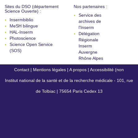
Sites du DSO (département
Nos partenaires :
Science Ouverte) :
Service des
Insermbiblio
archives de
MeSH bilingue
l'Inserm
HAL-Inserm
Délégation
Photoscience
Régionale
Science Open Service
Inserm
(SOS)
Auvergne
Rhône Alpes
Contact
|
Mentions légales
|
A propos
|
Accessibilité (non
Institut national de la santé et de la recherche médicale - 101, rue
conforme)
de Tolbiac | 75654 Paris Cedex 13