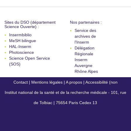
Sites du DSO (département
Nos partenaires :
Science Ouverte) :
Service des
Insermbiblio
archives de
MeSH bilingue
l'Inserm
HAL-Inserm
Délégation
Photoscience
Régionale
Science Open Service
Inserm
(SOS)
Auvergne
Rhône Alpes
Contact
|
Mentions légales
|
A propos
|
Accessibilité (non
Institut national de la santé et de la recherche médicale - 101, rue
conforme)
de Tolbiac | 75654 Paris Cedex 13