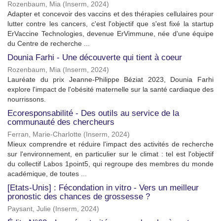
Rozenbaum, Mia
(
Inserm
,
2024
)
Adapter et concevoir des vaccins et des thérapies cellulaires pour
lutter contre les cancers, c'est l'objectif que s'est fixé la startup
ErVaccine Technologies, devenue ErVimmune, née d'une équipe
du Centre de recherche ...
Dounia Farhi - Une découverte qui tient à coeur
Rozenbaum, Mia
(
Inserm
,
2024
)
Lauréate du prix Jeanne-Philippe Béziat 2023, Dounia Farhi
explore l'impact de l'obésité maternelle sur la santé cardiaque des
nourrissons.
Ecoresponsabilité - Des outils au service de la
communauté des chercheurs
Ferran, Marie-Charlotte
(
Inserm
,
2024
)
Mieux comprendre et réduire l'impact des activités de recherche
sur l'environnement, en particulier sur le climat : tel est l'objectif
du collectif Labos 1point5, qui regroupe des membres du monde
académique, de toutes ...
[Etats-Unis] : Fécondation in vitro - Vers un meilleur
pronostic des chances de grossesse ?
Paysant, Julie
(
Inserm
,
2024
)