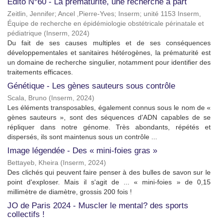
Édito N°60 - La prématurité, une recherche à part
Zeitlin, Jennifer; Ancel ,Pierre-Yves; Inserm; unité 1153 Inserm,
Équipe de recherche en épidémiologie obstétricale périnatale et
pédiatrique
(
Inserm
,
2024
)
Du fait de ses causes multiples et de ses conséquences
développementales et sanitaires hétérogènes, la prématurité est
un domaine de recherche singulier, notamment pour identifier des
traitements efficaces.
Génétique - Les gènes sauteurs sous contrôle
Scala, Bruno
(
Inserm
,
2024
)
Les éléments transposables, également connus sous le nom de «
gènes sauteurs », sont des séquences d'ADN capables de se
répliquer dans notre génome. Très abondants, répétés et
dispersés, ils sont maintenus sous un contrôle ...
Image légendée - Des « mini-foies gras »
Bettayeb, Kheira
(
Inserm
,
2024
)
Des clichés qui peuvent faire penser à des bulles de savon sur le
point d'exploser. Mais il s'agit de ... « mini-foies » de 0,15
millimètre de diamètre, grossis 200 fois !
JO de Paris 2024 - Muscler le mental? des sports
collectifs !