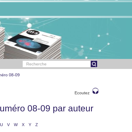
méro 08-09
Ecoutez
uméro 08-09 par auteur
U
V
W
X
Y
Z