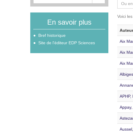
Voici le
En savoir plus
Auteu
Bref historique
Aix Ma
Site de l'éditeur EDP Sciences
Aix Ma
Aix Ma
Albige
Annane,
APHP, h
Appay, 
Asteza
Aussel