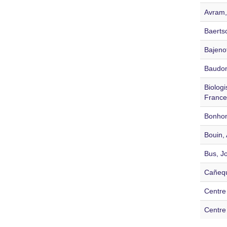
Avram,
Baerts
Bajeno
Baudon
Biologi
France
Bonho
Bouin,
Bus, J
Cañequ
Centre 
Centre 