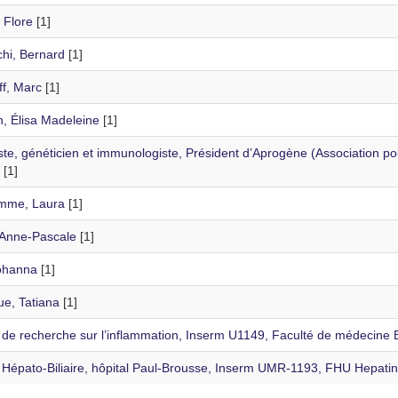
 Flore
[1]
chi, Bernard
[1]
ff, Marc
[1]
, Élisa Madeleine
[1]
ste, généticien et immunologiste, Président d’Aprogène (Association p
[1]
mme, Laura
[1]
 Anne-Pascale
[1]
ohanna
[1]
e, Tatiana
[1]
de recherche sur l’inflammation, Inserm U1149, Faculté de médecine Bi
Hépato-Biliaire, hôpital Paul-Brousse, Inserm UMR-1193, FHU Hepatinov 