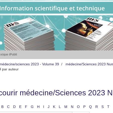
xique iPubli
médecine/sciences 2023 - Volume 39
médecine/Sciences 2023 Nu
 par auteur
courir médecine/Sciences 2023 N
B
C
D
E
F
G
H
I
J
K
L
M
N
O
P
Q
R
S
T