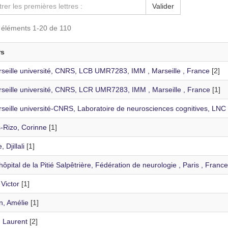
Valider
s éléments 1-20 de 110
rs
rseille université, CNRS, LCB UMR7283, IMM , Marseille , France
[2]
rseille université, CNRS, LCR UMR7283, IMM , Marseille , France
[1]
rseille université-CNRS, Laboratoire de neurosciences cognitives, LNC
s-Rizo, Corinne
[1]
 Djillali
[1]
ôpital de la Pitié Salpêtrière, Fédération de neurologie , Paris , France
Victor
[1]
n, Amélie
[1]
, Laurent
[2]