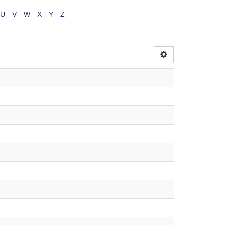
U
V
W
X
Y
Z