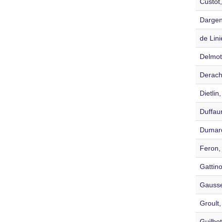
Custot,
Dargent
de Lini
Delmott
Derach
Dietlin
Duffaur
Dumard
Feron,
Gattino
Gausse
Groult,
Guilbot