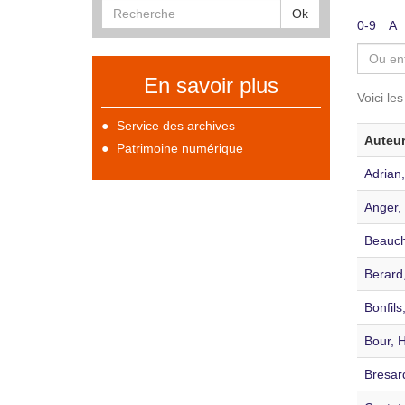
Ok
0-9
A
En savoir plus
Voici le
Service des archives
Auteu
Patrimoine numérique
Adrian,
Anger, 
Beauch
Berard,
Bonfils
Bour, H
Bresar