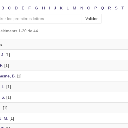
B
C
D
E
F
G
H
I
J
K
L
M
N
O
P
Q
R
S
T
Valider
s éléments 1-20 de 44
rs
 J.
[1]
F.
[1]
esne, B.
[1]
 L.
[1]
, S.
[1]
.
[1]
d, M.
[1]