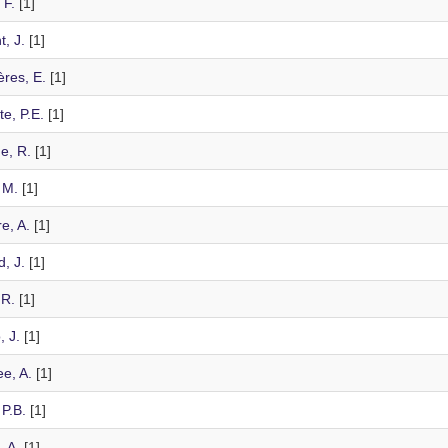
 F.
[1]
, J.
[1]
ères, E.
[1]
e, P.E.
[1]
e, R.
[1]
, M.
[1]
e, A.
[1]
, J.
[1]
 R.
[1]
, J.
[1]
e, A.
[1]
 P.B.
[1]
, A.
[1]