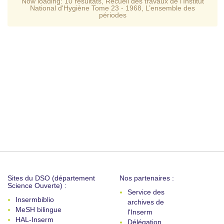
Now loading:
10 resultats
,
Recueil des travaux de l'Institut
National d'Hygiène Tome 23 - 1968
,
L’ensemble des
périodes
Sites du DSO (département
Nos partenaires :
Science Ouverte) :
Service des
Insermbiblio
archives de
MeSH bilingue
l'Inserm
HAL-Inserm
Délégation