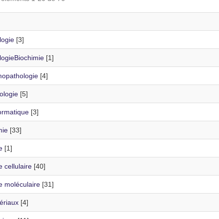
logie
[3]
logieBiochimie
[1]
opathologie
[4]
ologie
[5]
ormatique
[3]
mie
[33]
e
[1]
e cellulaire
[40]
e moléculaire
[31]
ériaux
[4]