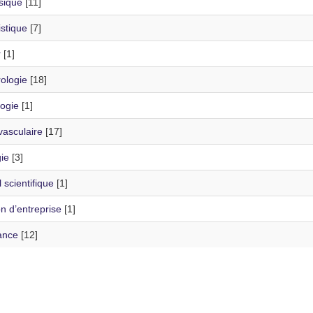
sique
[11]
istique
[7]
r
[1]
ologie
[18]
logie
[1]
vasculaire
[17]
ie
[3]
 scientifique
[1]
n d’entreprise
[1]
ance
[12]