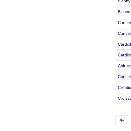
Biophy
Biostat
Cance
Cancér
Cardio
Cardio
Chirurg
Conseil
Créatio
Croiss