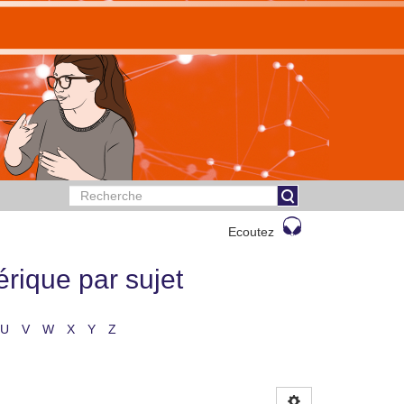
Ecoutez
rique par sujet
U
V
W
X
Y
Z