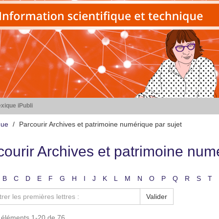
xique iPubli
que
Parcourir Archives et patrimoine numérique par sujet
courir Archives et patrimoine numé
B
C
D
E
F
G
H
I
J
K
L
M
N
O
P
Q
R
S
T
Valider
s éléments 1-20 de 76