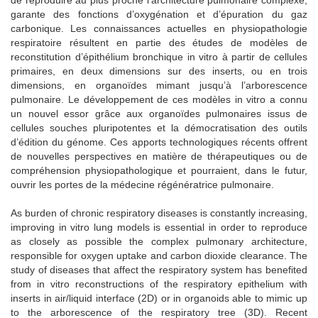
de reproduire au plus proche l’architecture pulmonaire complexe,
garante des fonctions d’oxygénation et d’épuration du gaz
carbonique. Les connaissances actuelles en physiopathologie
respiratoire résultent en partie des études de modèles de
reconstitution d’épithélium bronchique in vitro à partir de cellules
primaires, en deux dimensions sur des inserts, ou en trois
dimensions, en organoïdes mimant jusqu’à l’arborescence
pulmonaire. Le développement de ces modèles in vitro a connu
un nouvel essor grâce aux organoïdes pulmonaires issus de
cellules souches pluripotentes et la démocratisation des outils
d’édition du génome. Ces apports technologiques récents offrent
de nouvelles perspectives en matière de thérapeutiques ou de
compréhension physiopathologique et pourraient, dans le futur,
ouvrir les portes de la médecine régénératrice pulmonaire.
As burden of chronic respiratory diseases is constantly increasing,
improving in vitro lung models is essential in order to reproduce
as closely as possible the complex pulmonary architecture,
responsible for oxygen uptake and carbon dioxide clearance. The
study of diseases that affect the respiratory system has benefited
from in vitro reconstructions of the respiratory epithelium with
inserts in air/liquid interface (2D) or in organoids able to mimic up
to the arborescence of the respiratory tree (3D). Recent