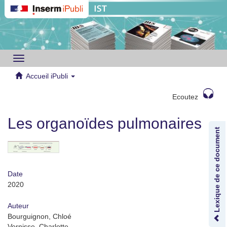
Toggle
navigation
Accueil iPubli
Ecoutez
Les organoïdes pulmonaires
Lexique de ce document
Date
2020
Auteur
Bourguignon, Chloé
Vernisse, Charlotte