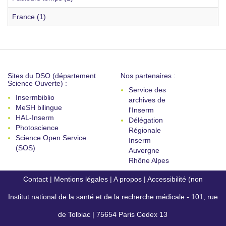
France (1)
Sites du DSO (département
Nos partenaires :
Science Ouverte) :
Service des
Insermbiblio
archives de
MeSH bilingue
l'Inserm
HAL-Inserm
Délégation
Photoscience
Régionale
Science Open Service
Inserm
(SOS)
Auvergne
Rhône Alpes
Contact
|
Mentions légales
|
A propos
|
Accessibilité (non
Institut national de la santé et de la recherche médicale - 101, rue
conforme)
de Tolbiac | 75654 Paris Cedex 13