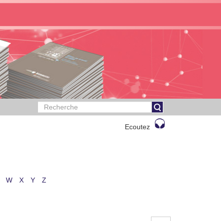
Ecoutez
W
X
Y
Z