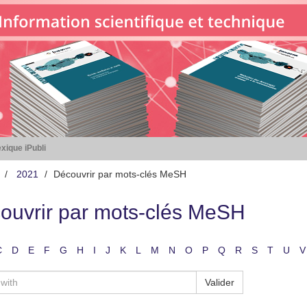
xique iPubli
2021
Découvrir par mots-clés MeSH
ouvrir par mots-clés MeSH
C
D
E
F
G
H
I
J
K
L
M
N
O
P
Q
R
S
T
U
V
Valider