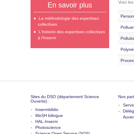
Voici le
En savoir plus
Personn
La méthodologie des expertises
collectives
Polluan
L'histoire des expertises collectives
à l'Inserm
Polluti
Polynés
Proces
Sites du DSO (département Science
Nos part
Ouverte) :
Servi
Insermbiblio
Délég
MeSH bilingue
Auver
HAL-Inserm
Photoscience
Science Open Service (SOS)