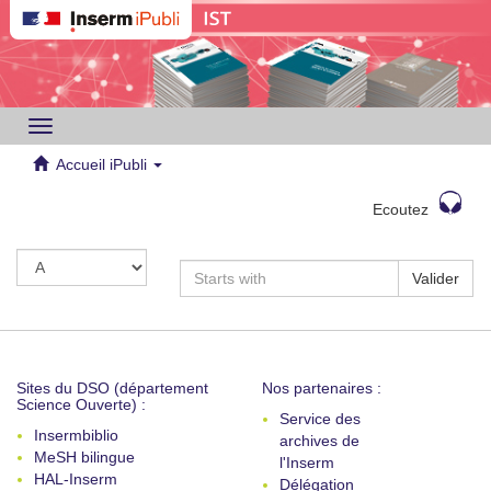
Toggle
navigation
Accueil iPubli
Ecoutez
Valider
Sites du DSO (département
Nos partenaires :
Science Ouverte) :
Service des
Insermbiblio
archives de
MeSH bilingue
l'Inserm
HAL-Inserm
Délégation